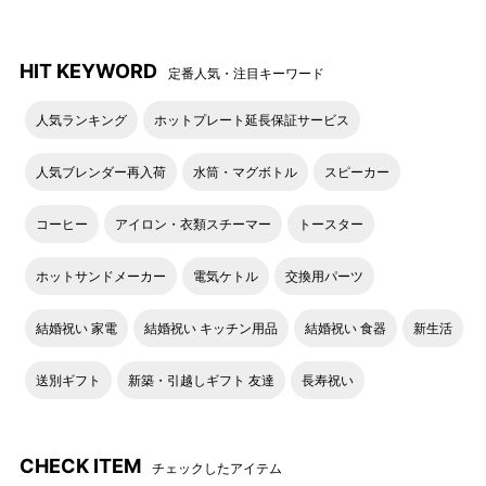
HIT KEYWORD
定番人気・注目キーワード
人気ランキング
ホットプレート延長保証サービス
人気ブレンダー再入荷
水筒・マグボトル
スピーカー
コーヒー
アイロン・衣類スチーマー
トースター
ホットサンドメーカー
電気ケトル
交換用パーツ
結婚祝い 家電
結婚祝い キッチン用品
結婚祝い 食器
新生活
送別ギフト
新築・引越しギフト 友達
長寿祝い
CHECK ITEM
チェックしたアイテム