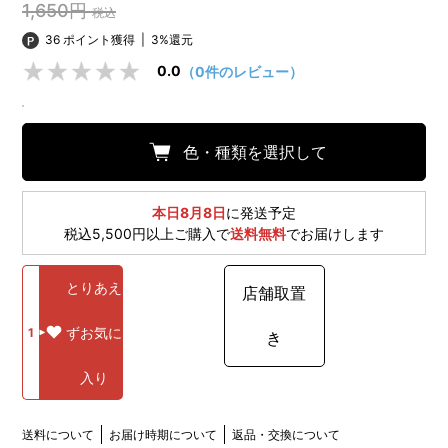
1,650円
税込
36 ポイント獲得
|
3%還元
0.0
（0件のレビュー）
色・種類を選択して
本日8月8日
に発送予定
税込5,500円以上ご購入で
送料無料
でお届けします
とりあえ
店舗取置
ずお気に
1
き
入り
送料について
お届け時期について
返品・交換について