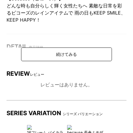
どんな時も自分らしく輝く女性たちへ 素敵な日常を彩
るビコーズのレインアイテムで 雨の日もKEEP SMILE、
KEEP HAPPY！
DETAIL
商品詳細
REVIEW
レビュー
レビューはありません。
SERIES VARIATION
シリーズ バリエーション
サックス
ホワイト
16フレーム バイカラ
because 長傘ミモザ