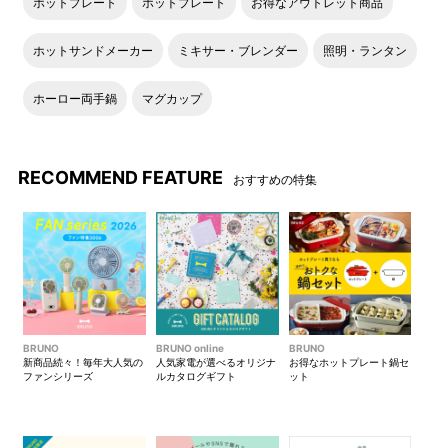
ホットプレート
ホットプレート
お得なアウトレット商品
ホットサンドメーカー
ミキサー・ブレンダー
照明・ランタン
ホーロー両手鍋
マグカップ
RECOMMEND FEATURE
おすすめの特集
BRUNO
BRUNO online
BRUNO
新商品続々！毎年大人気の
人気家電が選べるオリジナ
お得なホットプレート鍋セ
ファンシリーズ
ルカタログギフト
ット