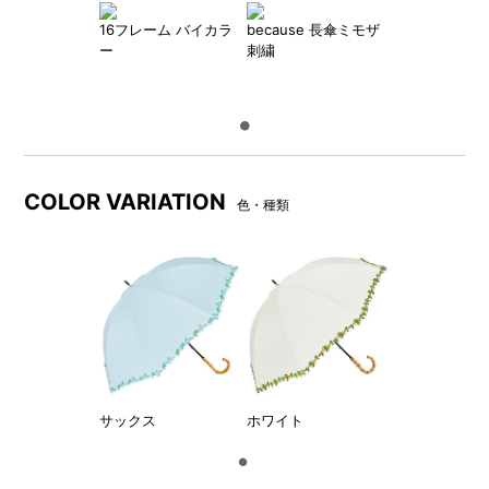
サックス
ホワイト
16フレーム バイカラ
because 長傘ミモザ
ー
刺繍
COLOR VARIATION
色・種類
サックス
ホワイト