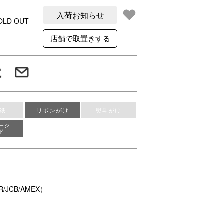
入荷お知らせ
OLD OUT
紙
リボンがけ
熨斗がけ
ージ
ド
/JCB/AMEX）