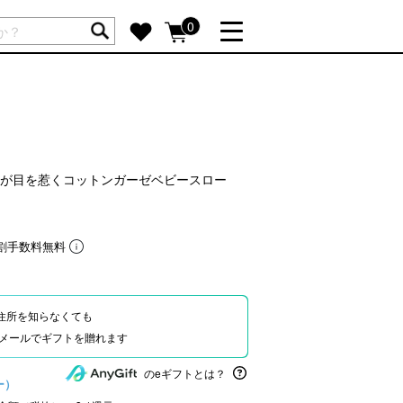
ートには商品が入っていません。
0
詳しく見る
GIFT FEATURE
re
結婚祝い
出産祝い
が目を惹くコットンガーゼベビースロー
新築・引越し祝い
転職・送別祝い
割手数料無料
母の日ギフト
re
おまとめ割引
more
住所を知らなくても
Eやメールでギフトを贈れます
SUPPORT
のeギフトとは？
ー）