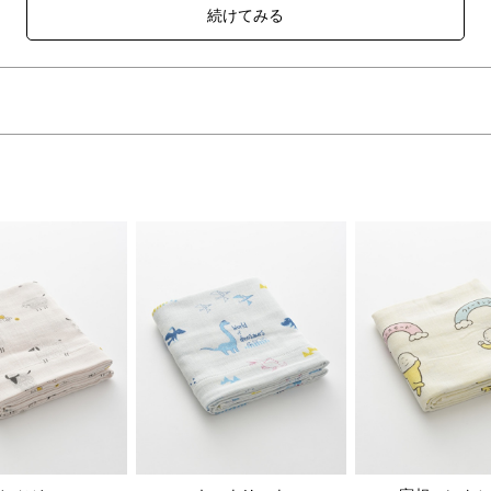
重ガーゼで、汗をかく暑い季節のお昼寝にもぴったりなお昼寝タオル、ベ
大判サイズですが、薄手なので折りたためばとてもコンパクトに。
、ベビーカー用のブランケットにできたりと様々な用途でお使いいただ
、お子様の成長に合わせて永くお使いいただけるベビースローは出産祝