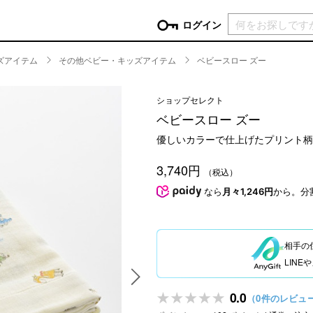
現在カ
ログイン
ズアイテム
その他ベビー・キッズアイテム
ベビースロー ズー
GORY
ショップセレクト
ン
more
インテリア
mo
ベビースロー ズー
チン家電
時計
優しいカラーで仕上げたプリント柄
ログイン
生活家電
パスワードをお忘れの方はこちら＞
3,740円
チンツール
家具・収納
（税込）
新規会員登録
チンファブリック
ファブリック
なら
月々1,246円
から。分
ックアイテム
more
ビューティー
mo
チボックス・弁当箱
スキンケア・フェイスケア
相手の
チバッグ・クーラートート
ヘアケア
LIN
ハンドケア
他ピクニックアイテム
ボディケア
0.0
（0件のレビュ
アロマ