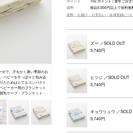
ポイント
102 ポイント | 通常ご
送料
税込5,500円以上で送料無
ション・トラベル
more
ベビー・キッズアイテム
mo
送料・お届け・お支払い・会員登録につ
ベル小物
おもちゃ・トイ
ッション雑貨
ファッション
グ
その他ベビー・キッズアイテム
ズー
／SOLD OUT
3,740円
ーゼで、汗をかく暑い季節のお
ヒツジ
／SOLD OUT
。ベビーをすっぽりと包み込
りたためばとてもコンパクト
3,740円
ベビーカー用のブランケット
授乳ケープ・ブランケット・
いいただけるベビースローは
キョウリュウ
／SOLD
3,740円