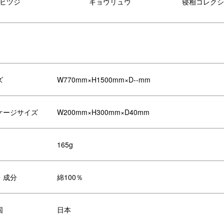
ヒツジ
キョウリュウ
寝相コレクシ
ズ
W770mm×H1500mm×D--mm
ケージサイズ
W200mm×H300mm×D40mm
165g
・成分
綿100％
国
日本