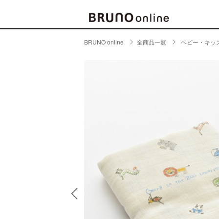
BRUNO online
全商品一覧
ベビー・キッ
BRAND
CATE
キッチ
BRUNO
キッ
MILESTO
食器
ブランド一覧
キッ
キッ
店舗一覧
ピクニ
CONTENTS
ラン
ラン
特集一覧
水筒
ランキング
その
コラム