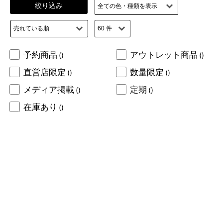
絞り込み
予約商品
アウトレット商品
()
()
直営店限定
数量限定
()
()
メディア掲載
定期
()
()
在庫あり
()