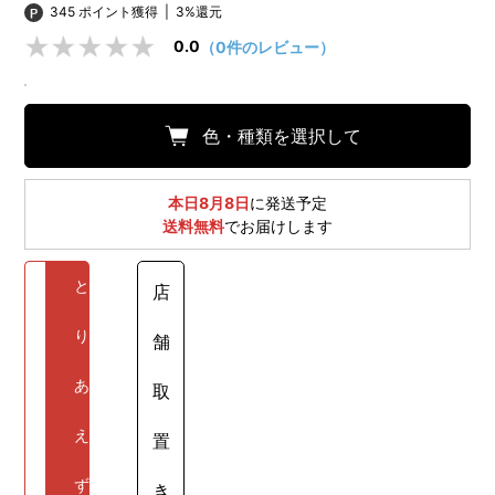
345 ポイント獲得
|
3%還元
0.0
（0件のレビュー）
色・種類を選択して
本日8月8日
に発送予定
送料無料
でお届けします
と
店
り
舗
あ
取
え
置
ず
き