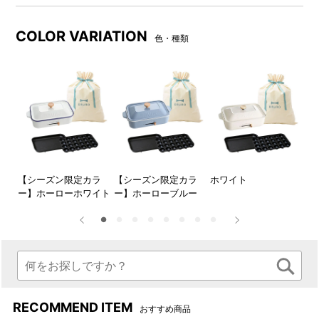
COLOR VARIATION
色・種類
驚きの小ささ！A4サイズ
温度調整も簡単！
A4サイズなので、テーブルの
バーを横にスライドするだけ
ー】
【シーズン限定カラ
【シーズン限定カラ
ホワイト
レ
上でも場所を取りません。
でOFF～HIまで切り替えられ
ー】ホーローホワイト
ー】ホーローブルー
ます。
RECOMMEND ITEM
おすすめ商品