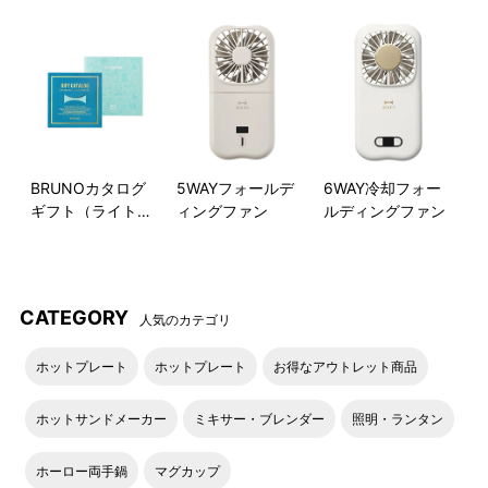
平面＆たこ焼きプレートが付
スタッキングして収納
属
使用後は本体・プレート・付
BRUNOカタログ
5WAYフォールデ
6WAY冷却フォー
付属の2枚のプレートは、焦げ
属品をまとめて収納すること
ギフト（ライトブ
ィングファン
ルディングファン
や汚れがこびりつきにくいフ
ができます。
ルー）
ッ素樹脂加工。
●BRUNO直営店限定オリジナル巾着ラッピング
CATEGORY
人気のカテゴリ
ホットプレート
ホットプレート
お得なアウトレット商品
ホットサンドメーカー
ミキサー・ブレンダー
照明・ランタン
ホーロー両手鍋
マグカップ