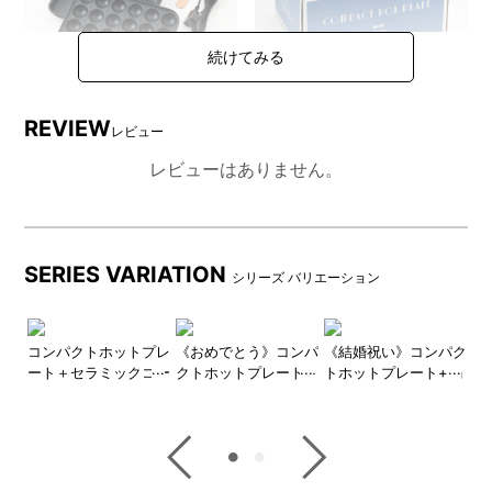
REVIEW
レビュー
レビューはありません。
DETAIL
商品詳細
SERIES VARIATION
BRUNO コンパクトホットプレートとは…
シリーズ バリエーション
毎日の食卓を彩るテーブルウエアの新定番BRUNO（ブルーノ）
ホットプレート。
プレ
コンパクトホットプレ
《おめでとう》コンパ
《結婚祝い》コンパク
コ
今までのホットプレートにはなかった鋳物ホーローをイメージ
コー
ート＋セラミックコー
クトホットプレート＋
トホットプレート+鍋
ー
したデザインはテーブルウエアのように食卓を彩ります。
Lセ
ト仕切り鍋 ギフト巾
鍋 ギフトセット
ギフトセット
ッ
2～3人にちょうど良いサイズで、毎日のお料理～おうちパーテ
着XLセット
段
ィーまで幅広く食卓で“つくる”を愉しめます。