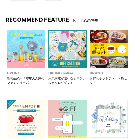
RECOMMEND FEATURE
おすすめの特集
ナチュラルな生成り色の巾着
に、さわやかな水色のリボ
ン。しっかりとした生地を使
用しており、プレゼントを受
け取った後もご活用いただけ
ます。
BRUNO
BRUNO online
BRUNO
●紙手提げについて
新商品続々！毎年大人気の
人気家電が選べるオリジナ
お得なホットプレート鍋セ
ファンシリーズ
ルカタログギフト
ット
本商品は、BRUNO 手提げ袋Lサイズに収納可能です。
BRUNO
オリジナルの手提げ袋Lサイズこちら＞
※手提げ袋が破れるのを防ぐため、2枚重ねてご利用いただくこ
とをおすすめいたします。
※なお、上記サイズは目安としてご案内しております。商品の形
状やサイズによっては、手提げ袋にきれいに収まらない場合
や、多少の型崩れが生じる可能性がございます。何卒ご理解賜
りますようお願い申し上げます。