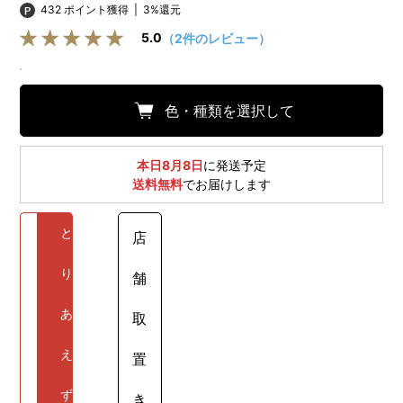
432 ポイント獲得
|
3%還元
5.0
（2件のレビュー）
色・種類を選択して
本日8月8日
に発送予定
送料無料
でお届けします
と
店
り
舗
あ
取
え
置
ず
き