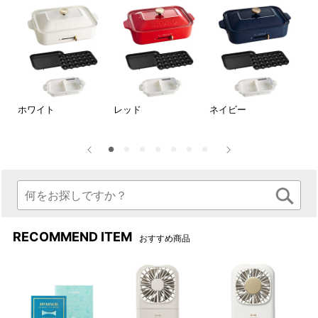
「BRUNO」キッチン家電のギフトセット一覧はこちら！
オリジナルスリーブ付きのギフトセット。シーンに合わせてメ
ッセージをお選びいただけます。
≪詳細はこちら≫
ラ
ホワイト
レッド
ネイビー
【
ー
ブ
RECOMMEND ITEM
おすすめ商品