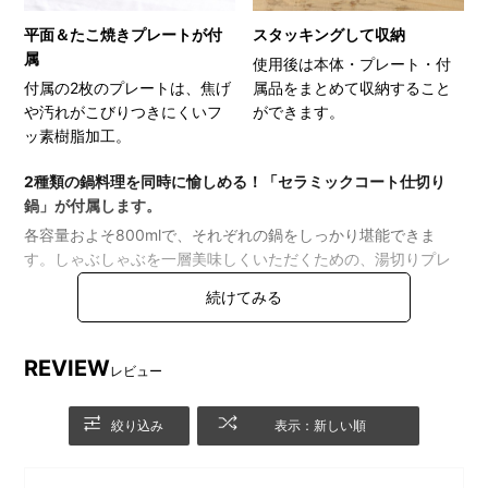
平面＆たこ焼きプレートが付
スタッキングして収納
属
使用後は本体・プレート・付
付属の2枚のプレートは、焦げ
属品をまとめて収納すること
や汚れがこびりつきにくいフ
ができます。
ッ素樹脂加工。
2種類の鍋料理を同時に愉しめる！「セラミックコート仕切り
鍋」が付属します。
各容量およそ800mlで、それぞれの鍋をしっかり堪能できま
す。しゃぶしゃぶを一層美味しくいただくための、湯切りプレ
ートを追加。
ポンポンと水気を落とすだけで、素材やつけダレの味が一層際
立ちます。
REVIEW
レビュー
絞り込み
表示：新しい順