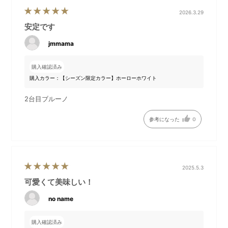
2026.3.29
安定です
jmmama
購入確認済み
しゃぶしゃぶなどを一層美味
持ち手は熱が伝わりにくく扱
購入カラー：【シーズン限定カラー】ホーローホワイト
しくいただくための、湯切り
いやすくなっています。
プレートが付属しています。
2台目ブルーノ
参考になった
0
2025.5.3
可愛くて美味しい！
no name
購入確認済み