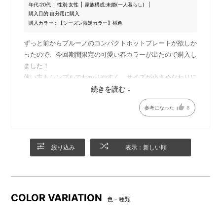
年代:
20代
性別:
女性
家族構成:
未婚(一人暮らし)
各容量およそ800mlで、それ
購入目的:
自分用に購入
ぞれの鍋をしっかり堪能でき
購入カラー：【シーズン限定カラー】桃色
る仕切り鍋。
ずっと前からブルーノのコンパクトホットプレートが欲しか
●「コンパクトホットプレート」「セラミックコート仕切り
ったので、今回期間限定の可愛い春カラーが出たので購入し
鍋」の詳細は、下記よりご覧いただけます。
ました！
使い方もシンプルでわかりやすく、サイズが小さめなわりに
たくさんたこ焼きが焼けるので、友だちとタコパするのにぴ
続きを読む
コンパクトホットプレート
コンパクトホットプレート用 セ
ったりでした！
ラミックコート仕切り鍋
参考になった
8
良いお買い物ができました〜！
絞り込み
表示：新しい順
COLOR VARIATION
色・種類