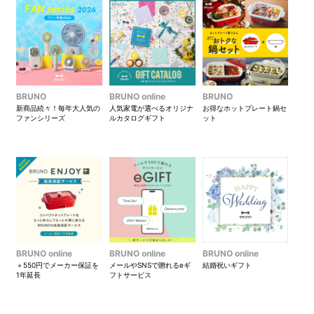
BRUNO
BRUNO online
BRUNO
新商品続々！毎年大人気の
人気家電が選べるオリジナ
お得なホットプレート鍋セ
ファンシリーズ
ルカタログギフト
ット
BRUNO online
BRUNO online
BRUNO online
＋550円でメーカー保証を
メールやSNSで贈れるeギ
結婚祝いギフト
1年延長
フトサービス