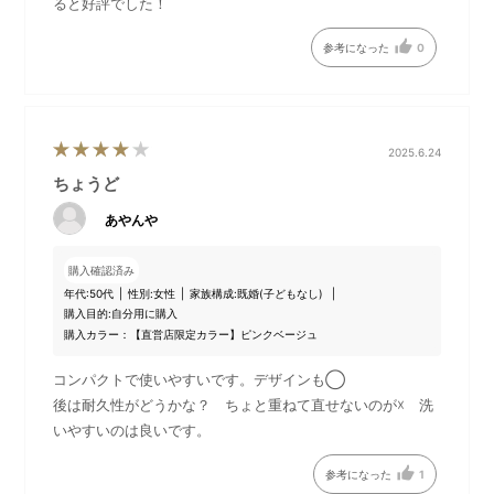
ると好評でした！
参考になった
0
2025.6.24
ちょうど
あやんや
購入確認済み
年代:
50代
性別:
女性
家族構成:
既婚(子どもなし)
購入目的:
自分用に購入
購入カラー：【直営店限定カラー】ピンクベージュ
コンパクトで使いやすいです。デザインも◯
後は耐久性がどうかな？ ちょと重ねて直せないのが☓ 洗
いやすいのは良いです。
参考になった
1