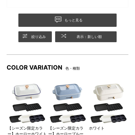
もっと見る
絞り込み
表示：新しい順
COLOR VARIATION
色・種類
ー】
【シーズン限定カラ
【シーズン限定カラ
ホワイト
レ
ー】ホーローホワイト
ー】ホーローブルー