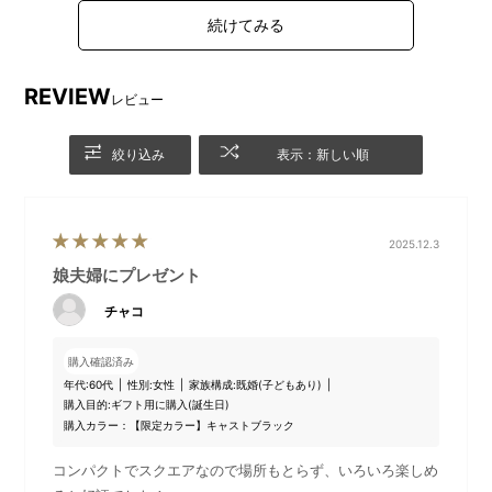
コンパクトホットプレート
コンパクトホットプレート用セ
ラミックコート鍋
REVIEW
コンパクトホットプレート用グ
コンパクトホットプレート用 マ
レビュー
リルプレート
ルチプレート
絞り込み
表示：新しい順
2025.12.3
娘夫婦にプレゼント
チャコ
購入確認済み
年代:
60代
性別:
女性
家族構成:
既婚(子どもあり)
「BRUNO」キッチン家電のギフトセット一覧はこちら！
購入目的:
ギフト用に購入(誕生日)
オリジナルスリーブ付きのギフトセット。シーンに合わせてメ
購入カラー：【限定カラー】キャストブラック
ッセージをお選びいただけます。
≪詳細はこちら≫
コンパクトでスクエアなので場所もとらず、いろいろ楽しめ