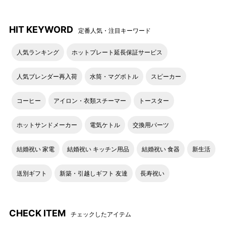
HIT KEYWORD
定番人気・注目キーワード
人気ランキング
ホットプレート延長保証サービス
人気ブレンダー再入荷
水筒・マグボトル
スピーカー
コーヒー
アイロン・衣類スチーマー
トースター
ホットサンドメーカー
電気ケトル
交換用パーツ
結婚祝い 家電
結婚祝い キッチン用品
結婚祝い 食器
新生活
送別ギフト
新築・引越しギフト 友達
長寿祝い
CHECK ITEM
チェックしたアイテム