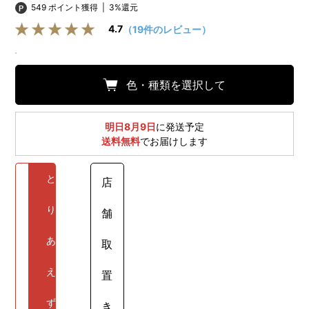
549 ポイント獲得
|
3%還元
4.7
（19件のレビュー）
色・種類を選択して
明日8月9日
に発送予定
送料無料
でお届けします
と
店
り
舗
あ
取
え
置
ず
き