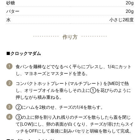
砂糖
20g
バター
20g
水
小さじ2程度
作り方
■クロックマダム
食パンを麺棒などでなるべく平らにプレスし、1/4にカット
し、マヨネーズとマスタードを塗る。
コンパクトホットプレート(マルチプレート) を[MED]で熱
し、オリーブオイルを垂らしその上に①を花びらのように
押しながら積み重ねる。
②にハムを2枚のせ、チーズの1/4を散らす。
③の上に卵を割り入れ残りのチーズを散らしたら蓋を閉じ
て[LOW]にし、卵の表面が白くなり、チーズが溶けたらスイ
ッチをOFFにして最後に刻みパセリと胡椒を散らして完成。