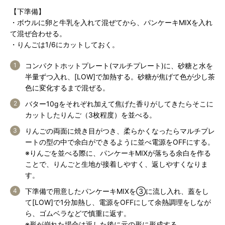
【下準備】
・ボウルに卵と牛乳を入れて混ぜてから、パンケーキMIXを入れ
て混ぜ合わせる。
・りんごは1/6にカットしておく。
コンパクトホットプレート(マルチプレート)に、砂糖と水を
半量ずつ入れ、[LOW]で加熱する。砂糖が焦げて色が少し茶
色に変化するまで混ぜる。
バター10gをそれぞれ加えて焦げた香りがしてきたらそこに
カットしたりんご（3枚程度）を並べる。
りんごの両面に焼き目がつき、柔らかくなったらマルチプレ
ートの型の中で余白ができるように並べ電源をOFFにする。
※りんごを並べる際に、パンケーキMIXが落ちる余白を作る
ことで、りんごと生地が接着しやすく、返しやすくなりま
す。
下準備で用意したパンケーキMIXを③に流し入れ、蓋をし
て[LOW]で1分加熱し、電源をOFFにして余熱調理をしなが
ら、ゴムベラなどで慎重に返す。
※形が崩れた場合は返した後に元の形に形成する。