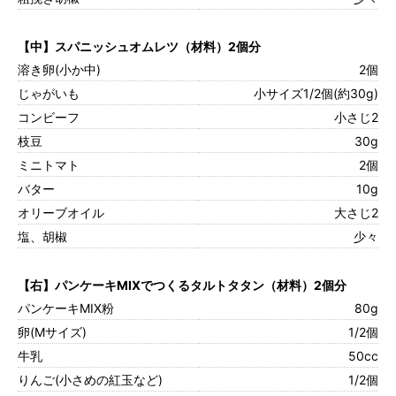
【中】スパニッシュオムレツ（材料）2個分
溶き卵(小か中)
2個
じゃがいも
小サイズ1/2個(約30g)
コンビーフ
小さじ2
枝豆
30g
ミニトマト
2個
バター
10g
オリーブオイル
大さじ2
塩、胡椒
少々
【右】パンケーキMIXでつくるタルトタタン（材料）2個分
パンケーキMIX粉
80g
卵(Mサイズ)
1/2個
牛乳
50cc
りんご(小さめの紅玉など)
1/2個