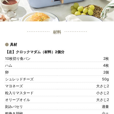
材料
具材
【左】クロックマダム（材料）2個分
10枚切り食パン
2枚
ハム
4枚
卵
2個
シュレッドチーズ
50g
マヨネーズ
大さじ2
粒入りマスタード
小さじ2
オリーブオイル
大さじ2
刻みパセリ
適量
粗挽き胡椒
少々