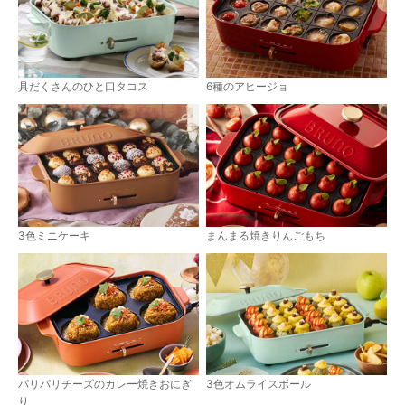
6種のアヒージョ
具だくさんのひと口タコス
まんまる焼きりんごもち
3色ミニケーキ
パリパリチーズのカレー焼きおにぎ
3色オムライスボール
り