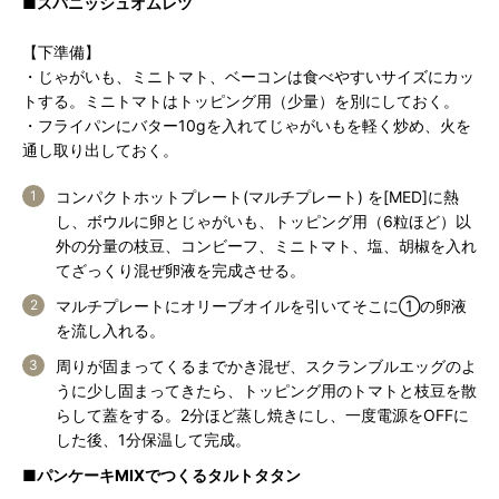
■スパニッシュオムレツ
【下準備】
・じゃがいも、ミニトマト、ベーコンは食べやすいサイズにカッ
トする。ミニトマトはトッピング用（少量）を別にしておく。
・フライパンにバター10gを入れてじゃがいもを軽く炒め、火を
通し取り出しておく。
コンパクトホットプレート(マルチプレート) を[MED]に熱
し、ボウルに卵とじゃがいも、トッピング用（6粒ほど）以
外の分量の枝豆、コンビーフ、ミニトマト、塩、胡椒を入れ
てざっくり混ぜ卵液を完成させる。
マルチプレートにオリーブオイルを引いてそこに①の卵液
を流し入れる。
周りが固まってくるまでかき混ぜ、スクランブルエッグのよ
うに少し固まってきたら、トッピング用のトマトと枝豆を散
らして蓋をする。2分ほど蒸し焼きにし、一度電源をOFFに
した後、1分保温して完成。
■パンケーキMIXでつくるタルトタタン