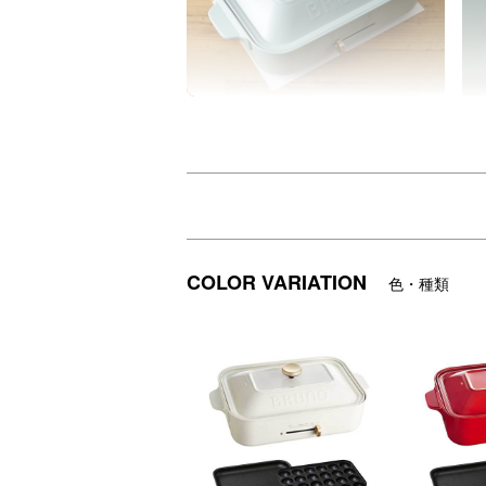
驚きの小ささ！A4サイズ
温
A4サイズなので、テーブルの上でも
バ
場所を取りません。
～
●煮込み料理やお鍋も愉しめる！「セラミッ
COLOR VARIATION
色・種類
表面のセラミックコート加工により、キズ
ットプレート本体の色が異なる画像が使用