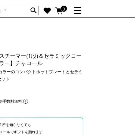
ートには商品が入っていません。
0
詳しく見る
GIFT FEATURE
re
結婚祝い
スチーマー(1段)＆セラミックコー
出産祝い
カラー】チャコール
新築・引越し祝い
定カラーのコンパクトホットプレートとセラミ
転職・送別祝い
セット
母の日ギフト
re
おまとめ割引
割手数料無料
more
SUPPORT
住所を知らなくても
Eやメールでギフトを贈れます