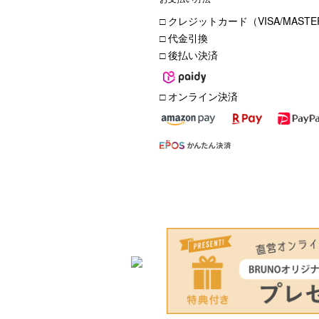
□ クレジットカード（VISA/MASTER
□ 代金引換
□ 後払い決済
□ オンライン決済