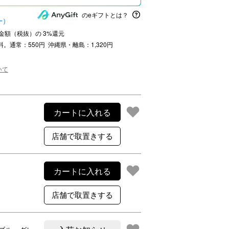
ご利用案内
のeギフトとは？
re
ギフトサービス
ー）
注文金額（税抜）の
3
%還元
よくある質問
料。通常：550円 沖縄県・離島：1,320円
お問い合わせ
いて
カートに入れる
カートに入れる