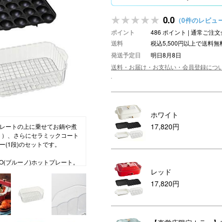
ション・トラベル
more
ベビー・キッズアイテム
mo
0.0
（0件のレビュ
ポイント
486 ポイント | 通常ご
ベル小物
おもちゃ・トイ
送料
税込5,500円以上で送料無
ッション雑貨
ファッション
発送予定日
明日8月8日
グ
その他ベビー・キッズアイテム
送料・お届け・お支払い・会員登録につ
ホワイト
17,820円
レートの上に乗せてお鍋や煮
ト）、さらにセラミックコート
(1段)のセットです。
O(ブルーノ)ホットプレート。
レッド
ーをイメージしたデザインは
人にちょうど良いサイズで、毎
17,820円
“つくる”を愉しめます。