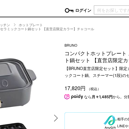
現在カ
ログイン
ッチン
ホットプレート
＆セラミックコート鍋セット 【直営店限定カラー】チャコール
GORY
ン
more
インテリア
mo
BRUNO
コンパクトホットプレート 
チン家電
時計
ログイン
ト鍋セット 【直営店限定
生活家電
パスワードをお忘れの方はこちら＞
【BRUNO直営店限定セット】限
チンツール
家具・収納
ックコート鍋、スチーマー(1段)の
新規会員登録
チンファブリック
ファブリック
17,820円
ックアイテム
more
ビューティー
mo
（税込）
なら
月々1,485円
から。分
チボックス・弁当箱
スキンケア・フェイスケア
チバッグ・クーラートート
ヘアケア
ハンドケア
相手の
他ピクニックアイテム
ボディケア
LIN
アロマ