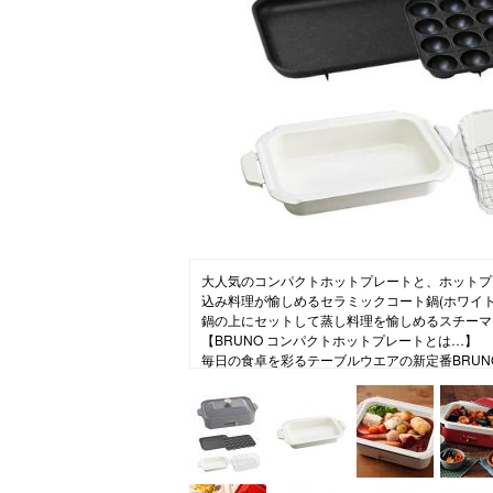
ニュース
ファッ
トラ
ファ
バッ
大人気のコンパクトホットプレートと、ホットプ
込み料理が愉しめるセラミックコート鍋(ホワイ
鍋の上にセットして蒸し料理を愉しめるスチーマー
【BRUNO コンパクトホットプレートとは…】
毎日の食卓を彩るテーブルウエアの新定番BRUN
今までのホットプレートにはなかった鋳物ホーロ
テーブルウエアのように食卓を彩ります。2～3
日のお料理～おうちパーティーまで幅広く食卓で