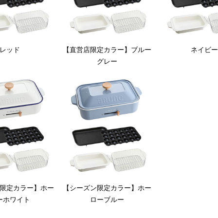
レッド
【直営店限定カラー】ブルー
ネイビー
グレー
」が付属します。
っぷり作れて、みんなが満足。セラミックコート鍋との組み合わせでレ
クコート鍋」「スチーマー(1段)」の詳細は、下記よりご覧いただけま
限定カラー】ホー
【シーズン限定カラー】ホー
ーホワイト
ローブルー
ホットプレート用
コンパクトホットプレート用
コート鍋
スチーマー(1段)