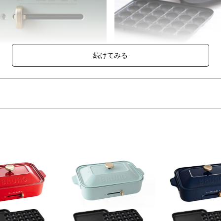
度調整も簡単！
平面＆たこ焼きプレートが付属
ーを横にスライドするだけでOFF
付属の2枚のプレートは、焦げや
HIまで切り替えられます。
がこびりつきにくいフッ素樹脂加
クコート鍋(ホワイト)」が付属します。
や焦げがつきにくく、お手入れも簡単。おでんやポトフなど、様々なアレ
されています。