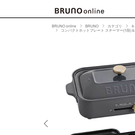
BRUNO online
BRUNO
カテゴリ
キ
コンパクトホットプレート スチーマー(1段)
BRAND
CATE
キッチ
BRUNO
キッ
MILESTO
食器
ブランド一覧
キッ
キッ
店舗一覧
ピクニ
CONTENTS
ラン
ラン
特集一覧
水筒
ランキング
その
コラム