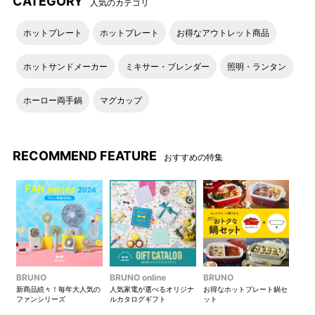
CATEGORY
人気のカテゴリ
ホットプレート
ホットプレート
お得なアウトレット商品
コンパクトホットプレート
コンパクトホットプレート用セ
ラミックコート鍋
ホットサンドメーカー
ミキサー・ブレンダー
照明・ランタン
コンパクトホットプレート用ス
ホーロー両手鍋
マグカップ
チーマー(1段)
RECOMMEND FEATURE
おすすめの特集
BRUNO
BRUNO online
BRUNO
新商品続々！毎年大人気の
人気家電が選べるオリジナ
お得なホットプレート鍋セ
ファンシリーズ
ルカタログギフト
ット