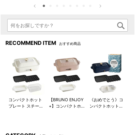
RECOMMEND ITEM
おすすめ商品
コンパクトホット
【BRUNO ENJOY
《おめでとう》コ
プレート スチーマ
+】コンパクトホ
ンパクトホットプ
ー(1段)＆セラミッ
ットプレート セラ
レート＋仕切り鍋
クコート鍋セット
ミックコート鍋＋1
ギフトセット
年延長保証サービ
●「コンパクトホットプレート」「セラミックコート鍋」「ス
ス
チーマー(1段)」の詳細は、下記よりご覧いただけます。