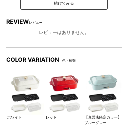
REVIEW
レビュー
レビューはありません。
COLOR VARIATION
色・種類
●蒸し料理が愉しめる！「スチーマー(1段)」が付属します。
クリアな素材で、調理中は見て愉しい。たっぷり作れて、みん
なが満足。セラミックコート鍋との組み合わせでレシピが広が
ります。
ラ
ホワイト
レッド
【直営店限定カラー】
ネ
ー
ブルーグレー