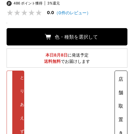
486 ポイント獲得
|
3%還元
0.0
（0件のレビュー）
色・種類を選択して
本日8月8日
に発送予定
送料無料
でお届けします
と
店
り
舗
あ
取
え
置
ず
き