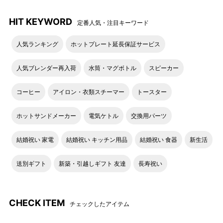
HIT KEYWORD
定番人気・注目キーワード
人気ランキング
ホットプレート延長保証サービス
人気ブレンダー再入荷
水筒・マグボトル
スピーカー
コーヒー
アイロン・衣類スチーマー
トースター
ホットサンドメーカー
電気ケトル
交換用パーツ
結婚祝い 家電
結婚祝い キッチン用品
結婚祝い 食器
新生活
送別ギフト
新築・引越しギフト 友達
長寿祝い
CHECK ITEM
チェックしたアイテム