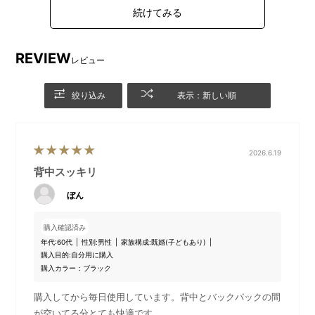
し、形状の異なるさまざまなファンに対応できる設計に
仕上げました。
ほどよいサイズ感で、デイリーユースはもちろん、通
REVIEW
レビュー
勤・通学など、さまざまなシーンでマルチに活躍しま
す。
絞り込み
表示：新しい順
グレーとブラックの2色展開。日々の持ち歩きに、スマ
ートな清涼感と快適さをプラスします。
■対応推奨サイズ（背面サイズ目安）
2026.6.19
背面サイズが 約幅280〜310×高さ400〜420mm→ Mサ
背中スッキリ
イズ推奨 （本ページはMサイズ）
ぼん
背面サイズが 約幅300〜330×高さ435〜550mm→ Lサ
イズ推奨
メッシュファンパネルLサイズはこちら ＞
購入確認済み
年代:
60代
性別:
男性
家族構成:
既婚(子どもあり)
イメージカットで使用しているバックパックはこちら
購入目的:
自分用に購入
LIKID フラップバックパック＞
購入カラー：ブラック
購入してから毎日使用しています。背中とバックパックの間
が空いてる分とても快適です。