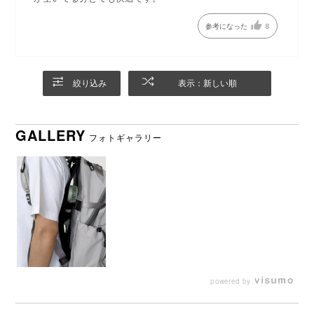
DETAIL
商品詳細
参考になった
8
絞り込み
表示：新しい順
GALLERY
フォトギャラリー
バックパック上部装着用アジ
バックパック下部には面ファ
ャスター付きパーツ
スナーで固定
powered by