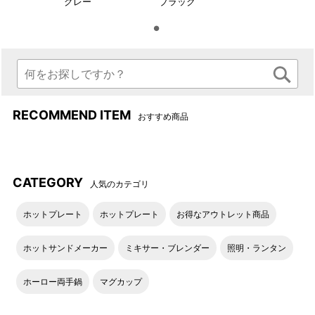
グレー
ブラック
アジャスターでパネルフレー
MとLの2サイズ展開（右側が
ムの湾曲調整も可能。
M）
RECOMMEND ITEM
おすすめ商品
CATEGORY
人気のカテゴリ
ホットプレート
ホットプレート
お得なアウトレット商品
パッケージ
ホットサンドメーカー
ミキサー・ブレンダー
照明・ランタン
●冷却プレートファン装着イメージ ※ハンディファンは別売り
となります。
ホーロー両手鍋
マグカップ
冷却プレートファン ページはこちら＞
ポータブルミニファン ページはこちら＞