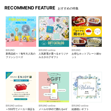
RECOMMEND FEATURE
おすすめの特集
背中とバックパックの間に隙
間を作ることで湿気を取り除
き、夏場の通勤やアウトドア
を快適にします。
BRUNO
BRUNO online
BRUNO
新商品続々！毎年大人気の
人気家電が選べるオリジナ
お得なホットプレート鍋セ
ファンシリーズ
ルカタログギフト
ット
A4サイズのバックパックにぴ
ったりのサイズ感。
ファンは面ファスナー付きゴ
パネルフレームの湾曲調整も
ムベルトで固定。形状の異な
可能。
るさまざまなファンにも対応
できる設計。
BRUNO online
BRUNO online
BRUNO online
＋550円でメーカー保証を
メールやSNSで贈れるeギ
結婚祝いギフト