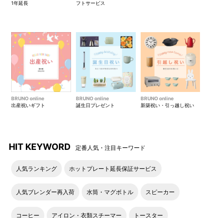
1年延長
フトサービス
ブラック装着イメージ
●フォールディングファン装着イメージ ※ハンディファンは別
売となります。
6WAY冷却フォールディングファン ページはこちら＞
5WAYフォールディングファン ページはこちら＞
BRUNO online
BRUNO online
BRUNO online
出産祝いギフト
誕生日プレゼント
新築祝い・引っ越し祝い
HIT KEYWORD
定番人気・注目キーワード
人気ランキング
ホットプレート延長保証サービス
人気ブレンダー再入荷
水筒・マグボトル
スピーカー
コーヒー
アイロン・衣類スチーマー
トースター