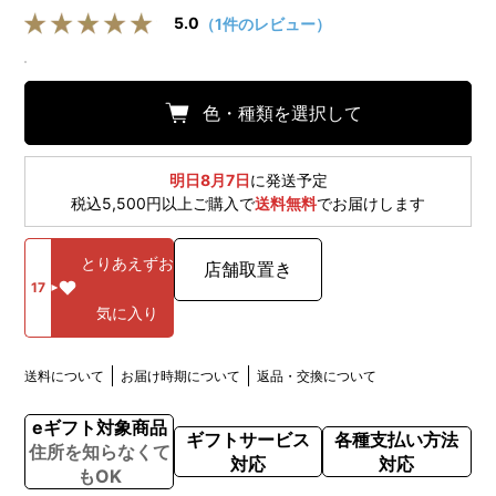
5.0
（1件のレビュー）
色・種類を選択して
明日8月7日
に発送予定
税込5,500円以上ご購入で
送料無料
でお届けします
とりあえずお
店舗取置き
17
気に入り
送料について
お届け時期について
返品・交換について
eギフト対象商品
ギフトサービス
各種支払い方法
住所を知らなくて
対応
対応
もOK