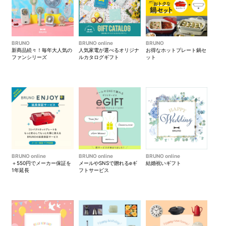
BRUNO
BRUNO online
BRUNO
新商品続々！毎年大人気の
人気家電が選べるオリジナ
お得なホットプレート鍋セ
ファンシリーズ
ルカタログギフト
ット
BRUNO online
BRUNO online
BRUNO online
＋550円でメーカー保証を
メールやSNSで贈れるeギ
結婚祝いギフト
1年延長
フトサービス