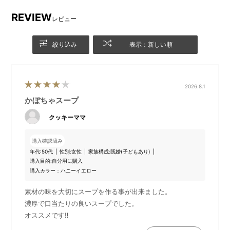
REVIEW
レビュー
絞り込み
表示：新しい順
蓋開け時に手が熱くならない
残り時間がひと目でわかり、
2026.8.1
取っ手形状。
調理しやすい。
かぼちゃスープ
クッキーママ
購入確認済み
年代:
50代
性別:
女性
家族構成:
既婚(子どもあり)
購入目的:
自分用に購入
購入カラー：ハニーイエロー
素材の味を大切にスープを作る事が出来ました。
濃厚で口当たりの良いスープでした。
オススメです‼︎