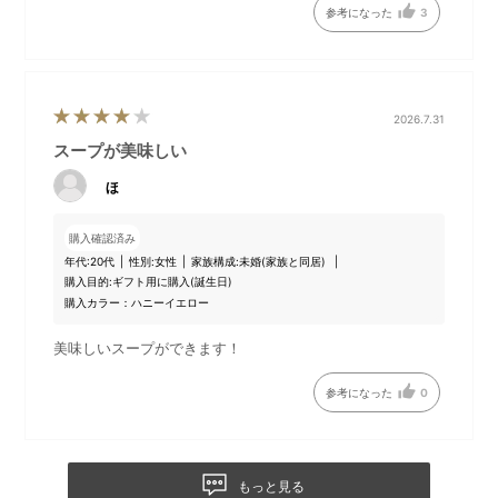
参考になった
3
メニューを選んで、自動調理
「Pooh オートクックポット
をスタート。予約機能搭載。
1.0L」限定のオリジナルパッ
ケージ入り。
●付属品・交換用パーツ
2026.7.31
スープが美味しい
ほ
購入確認済み
年代:
20代
性別:
女性
家族構成:
未婚(家族と同居)
購入目的:
ギフト用に購入(誕生日)
購入カラー：ハニーイエロー
美味しいスープができます！
参考になった
0
お手入れブラシ
計量カップ
もっと見る