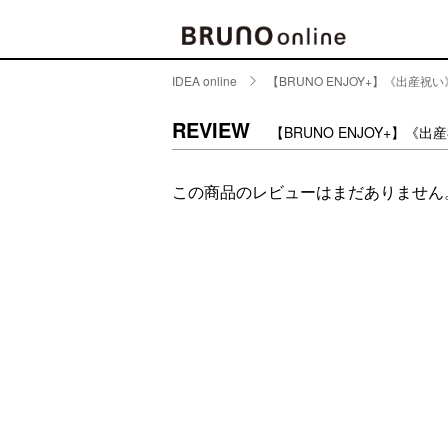
IDEA online
【BRUNO ENJOY+】《出産
BRAND
CATE
REVIEW
【BRUNO ENJOY+】
キッチ
BRUNO
この商品のレビューはまだありません
キッ
MILESTO
食器
ブランド一覧
キッ
キッ
店舗一覧
ピクニ
CONTENTS
ラン
ラン
特集一覧
水筒
ランキング
その
コラム