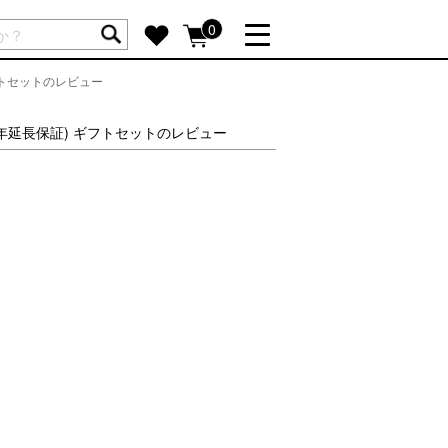
ートには商品が入っていません。
0
フトセットのレビュー
詳しく見る
GIFT FEATURE
1年延長保証) ギフトセットのレビュー
re
結婚祝い
出産祝い
新築・引越し祝い
転職・送別祝い
母の日ギフト
re
おまとめ割引
more
SUPPORT