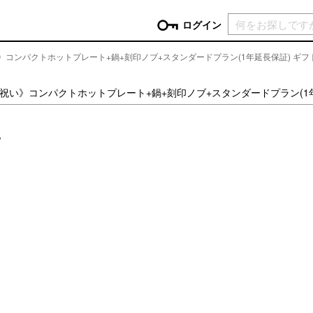
現在カ
ログイン
祝い》コンパクトホットプレート+鍋+刻印ノブ+スタンダードプラン(1年延長保証) ギ
GORY
《出産祝い》コンパクトホットプレート+鍋+刻印ノブ+スタンダードプラン(
ン
more
インテリア
mo
。
チン家電
時計
ログイン
生活家電
パスワードをお忘れの方はこちら＞
チンツール
家具・収納
新規会員登録
チンファブリック
ファブリック
ックアイテム
more
ビューティー
mo
チボックス・弁当箱
スキンケア・フェイスケア
チバッグ・クーラートート
ヘアケア
ハンドケア
他ピクニックアイテム
ボディケア
アロマ