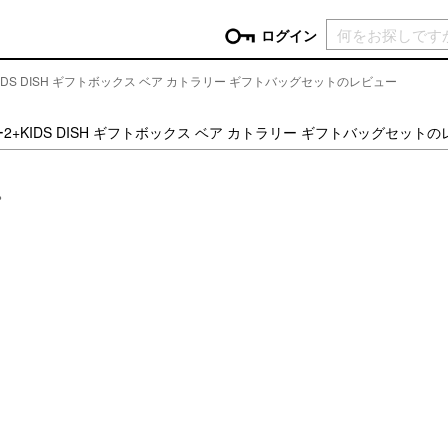
現在カ
ログイン
DS DISH ギフトボックス ベア カトラリー ギフトバッグセットのレビュー
GORY
+KIDS DISH ギフトボックス ベア カトラリー ギフトバッグセット
ン
more
インテリア
mo
。
チン家電
時計
ログイン
生活家電
パスワードをお忘れの方はこちら＞
チンツール
家具・収納
新規会員登録
チンファブリック
ファブリック
ックアイテム
more
ビューティー
mo
チボックス・弁当箱
スキンケア・フェイスケア
チバッグ・クーラートート
ヘアケア
ハンドケア
他ピクニックアイテム
ボディケア
アロマ