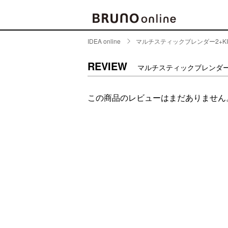
IDEA online
マルチスティックブレンダー2+KI
BRAND
CATE
REVIEW
マルチスティックブレンダー2
キッチ
BRUNO
この商品のレビューはまだありません
キッ
MILESTO
食器
ブランド一覧
キッ
キッ
店舗一覧
ピクニ
CONTENTS
ラン
ラン
特集一覧
水筒
ランキング
その
コラム