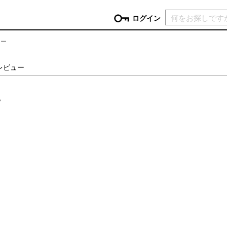
現在カ
ログイン
ュー
GORY
のレビュー
ン
more
インテリア
mo
。
チン家電
時計
ログイン
生活家電
パスワードをお忘れの方はこちら＞
チンツール
家具・収納
新規会員登録
チンファブリック
ファブリック
ックアイテム
more
ビューティー
mo
チボックス・弁当箱
スキンケア・フェイスケア
チバッグ・クーラートート
ヘアケア
ハンドケア
他ピクニックアイテム
ボディケア
アロマ