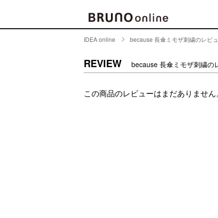
IDEA online
because 長傘ミモザ刺繍のレビ
BRAND
CATE
REVIEW
because 長傘ミモザ刺繍
キッチ
BRUNO
この商品のレビューはまだありません
キッ
MILESTO
食器
ブランド一覧
キッ
キッ
店舗一覧
ピクニ
CONTENTS
ラン
ラン
特集一覧
水筒
ランキング
その
コラム