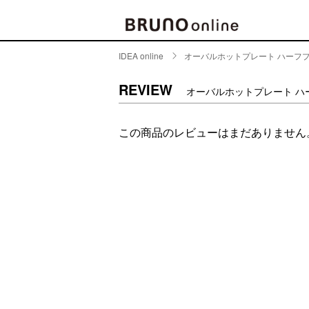
IDEA online
オーバルホットプレート ハーフ
BRAND
CATE
REVIEW
オーバルホットプレート ハ
キッチ
BRUNO
この商品のレビューはまだありません
キッ
MILESTO
食器
ブランド一覧
キッ
キッ
店舗一覧
ピクニ
CONTENTS
ラン
ラン
特集一覧
水筒
ランキング
その
コラム