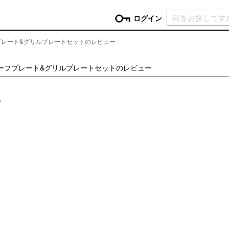
現在カ
ログイン
プレート&グリルプレートセットのレビュー
GORY
ーフプレート&グリルプレートセットのレビュー
ン
more
インテリア
mo
。
チン家電
時計
ログイン
生活家電
パスワードをお忘れの方はこちら＞
チンツール
家具・収納
新規会員登録
チンファブリック
ファブリック
ックアイテム
more
ビューティー
mo
チボックス・弁当箱
スキンケア・フェイスケア
チバッグ・クーラートート
ヘアケア
ハンドケア
他ピクニックアイテム
ボディケア
アロマ