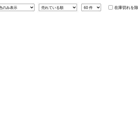
在庫切れを
アロマ
ション・トラベル
more
ベビー・キッズアイテム
mo
ベル小物
おもちゃ・トイ
ッション雑貨
ファッション
グ
その他ベビー・キッズアイテム