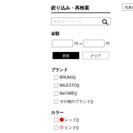
絞り込み・再検索
コラム
ニュース
ファッ
トラ
金額
ファ
円
円
〜
バッ
更新
クリア
ブランド
BRUNO
()
MILESTO
()
MeTIME
()
その他のブランド
()
カラー
レッド
()
ピンク
()