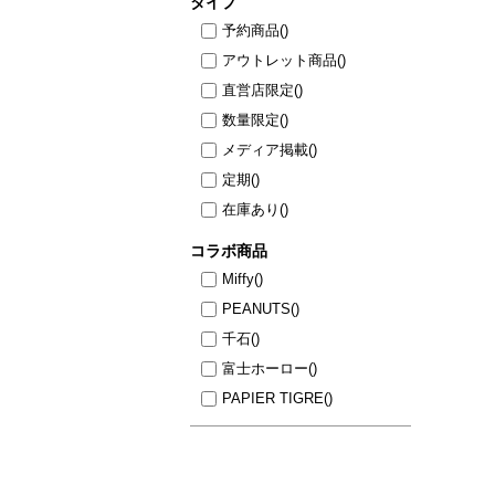
タイプ
予約商品
()
アウトレット商品
()
直営店限定
()
数量限定
()
メディア掲載
()
定期
()
在庫あり
()
コラボ商品
Miffy
()
PEANUTS
()
千石
()
富士ホーロー
()
PAPIER TIGRE
()