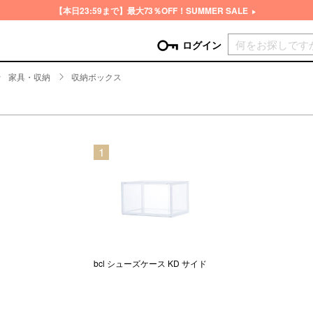
【本日23:59まで】最大73％OFF！SUMMER SALE
現在カ
ログイン
家具・収納
収納ボックス
GORY
ン
more
インテリア
mo
1
チン家電
時計
ログイン
生活家電
パスワードをお忘れの方はこちら＞
チンツール
家具・収納
新規会員登録
チンファブリック
ファブリック
ックアイテム
more
ビューティー
mo
チボックス・弁当箱
スキンケア・フェイスケア
bcl シューズケース KD サイド
チバッグ・クーラートート
ヘアケア
ハンドケア
他ピクニックアイテム
ボディケア