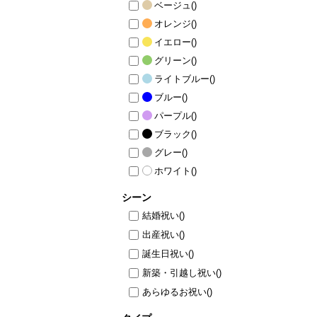
ベージュ
()
オレンジ
()
イエロー
()
グリーン
()
ライトブルー
()
ブルー
()
パープル
()
ブラック
()
グレー
()
ホワイト
()
シーン
結婚祝い
()
出産祝い
()
誕生日祝い
()
新築・引越し祝い
()
あらゆるお祝い
()