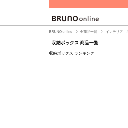
BRUNO online
全商品一覧
インテリア
BRAND
CATE
収納ボックス 商品一覧
キッチ
収納ボックス ランキング
BRUNO
キッ
MILESTO
食器
ブランド一覧
キッ
キッ
店舗一覧
ピクニ
CONTENTS
ラン
ラン
特集一覧
水筒
ランキング
その