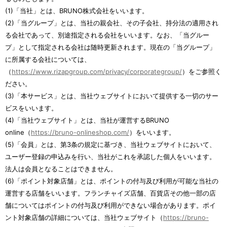
(1)「当社」とは、BRUNO株式会社をいいます。
(2)「当グループ」とは、当社の親会社、その子会社、持分法の適用され
る会社であって、別途指定される会社をいいます。なお、「当グルー
プ」として指定される会社は随時更新されます。現在の「当グループ」
に所属する会社については、
（
https://www.rizapgroup.com/privacy/corporategroup/
）をご参照く
ださい。
(3)「本サービス」とは、当社ウェブサイトにおいて提供する一切のサー
ビスをいいます。
(4)「当社ウェブサイト」とは、当社が運営するBRUNO
online（
https://bruno-onlineshop.com/
）をいいます。
(5)「会員」とは、第3条の規定に基づき、当社ウェブサイトにおいて、
ユーザー登録の申込みを行い、当社がこれを承認した個人をいいます。
法人は会員となることはできません。
(6)「ポイント対象店舗」とは、ポイントの付与及び利用が可能な当社の
運営する店舗をいいます。フランチャイズ店舗、百貨店その他一部の店
舗についてはポイントの付与及び利用ができない場合があります。ポイ
ント対象店舗の詳細については、当社ウェブサイト（
https://bruno-