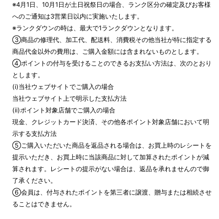
※4月1日、10月1日が土日祝祭日の場合、ランク区分の確定及びお客様
へのご通知は3営業日以内に実施いたします。
※ランクダウンの時は、最大で1ランクダウンとなります。
③商品の修理代、加工代、配送料、消費税その他当社が特に指定する
商品代金以外の費用は、ご購入金額には含まれないものとします。
④ポイントの付与を受けることのできるお支払い方法は、次のとおり
とします。
(i)当社ウェブサイトでご購入の場合
当社ウェブサイト上で明示した支払方法
(ii)ポイント対象店舗でご購入の場合
現金、クレジットカード決済、その他各ポイント対象店舗において明
示する支払方法
⑤ご購入いただいた商品を返品される場合は、お買上時のレシートを
提示いただき、お買上時に当該商品に対して加算されたポイントが減
算されます。レシートの提示がない場合は、返品を承れませんので御
了承ください。
⑥会員は、付与されたポイントを第三者に譲渡、贈与または相続させ
ることはできません。