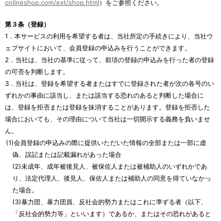
onlineshop.com/ext/shop.html
）をご参照ください。
第３条（登録）
1．本サービスの利用を希望する者は、当社所定の手続きにより、当社ウ
ェブサイトにおいて、会員登録の申込みを行うことができます。
2．当社は、当社の基準に従って、前項の登録の申込みを行った者の登録
の可否を判断します。
3．当社は、登録を希望する者またはすでに登録された者が次の各号のい
ずれかの事由に該当し、または該当する恐れのあると判断した場合に
は、登録を拒否または登録を抹消することがあります。登録を拒否した
場合においても、その理由について当社は一切開示する義務を負いませ
ん。
(1)会員登録の申込みの際に提供いただいた情報の全部または一部に虚
偽、誤記または記載漏れがあった場合
(2)未成年、成年被後見人、被保佐人または被補助人のいずれかであ
り、法定代理人、後見人、保佐人または補助人の同意を得ていなかっ
た場合。
(3)暴力団、暴力団員、反社会的勢力またはこれに準ずる者（以下、
「反社会的勢力等」といいます）であるか、またはその恐れがあると