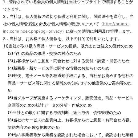
1．登録されている会員の個人情報は当社ウェブサイトで確認することが
できます。
2．当社は、個人情報の適切な保護と利用に関し、関連法令を遵守し、当
社の個人情報保護方針及び個人情報の取扱いについて（
http://bruno-
inc.com/index.php?pg=privacy
）に従って適切に利用及び管理します。
3．当社は、お客様の個人情報を、以下の目的で利用いたします。
(1)当社が取り扱う商品・サービスの提供、販売または注文の受付のため
(2)当社の商品の修理・交換の対応のため
(3)お客様からのご意見・問合わせに対する受付・調査・回答のため
(4)新商品・新サービス等に関する情報のお知らせのため
(5)郵便、電子メール等各種通知手段による、当社がお薦めする他社の
商品・サービス等に関する情報のお知らせその他営業のご案内等のた
め
(6)当グループが実施するマーケティング、販売促進、商品・サービス
企画等のための統計データの分析・作成のため
(7)当社との取引に関する与信判断、途上与信、債権管理のため
(8)当社のサービスの品質向上、お客様からのご意見・お問合せ内容、
契約内容の正確な把握のため
(9)他の事業者等から業務を委託された場合において、委託された業務