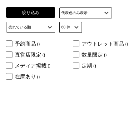
絞り込み
予約商品
アウトレット商品
()
()
直営店限定
数量限定
()
()
メディア掲載
定期
()
()
在庫あり
()