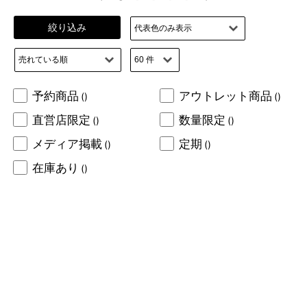
絞り込み
予約商品
アウトレット商品
()
()
直営店限定
数量限定
()
()
メディア掲載
定期
()
()
在庫あり
()