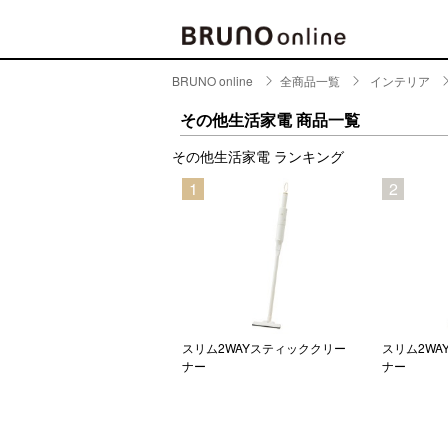
BRUNO online
全商品一覧
インテリア
BRAND
CATE
その他生活家電 商品一覧
キッチ
その他生活家電 ランキング
BRUNO
5
1
2
キッ
MILESTO
食器
ブランド一覧
キッ
キッ
店舗一覧
ピクニ
CONTENTS
ラン
リム2WAYスティッククリー
スリム2WAYスティッククリー
スリム2WA
ー用フィルターカバー
ナー
ナー
ラン
特集一覧
水筒
ランキング
その
コラム