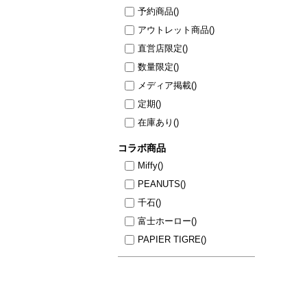
予約商品
()
アウトレット商品
()
直営店限定
()
数量限定
()
メディア掲載
()
定期
()
在庫あり
()
コラボ商品
Miffy
()
PEANUTS
()
千石
()
富士ホーロー
()
PAPIER TIGRE
()