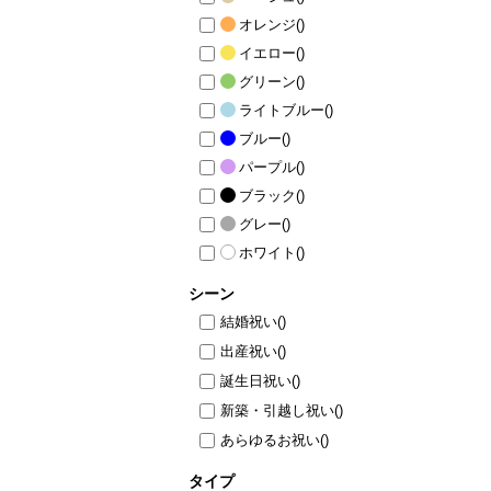
オレンジ
()
イエロー
()
グリーン
()
ライトブルー
()
ブルー
()
パープル
()
ブラック
()
グレー
()
ホワイト
()
シーン
結婚祝い
()
出産祝い
()
誕生日祝い
()
新築・引越し祝い
()
あらゆるお祝い
()
タイプ