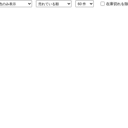
在庫切れを
ション・トラベル
more
ベビー・キッズアイテム
mo
ベル小物
おもちゃ・トイ
ッション雑貨
ファッション
グ
その他ベビー・キッズアイテム