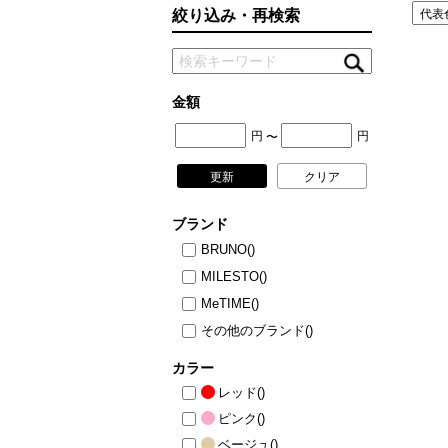
絞り込み・再検索
ニュース
ファッ
トラ
ファ
金額
バッ
円
円
〜
更新
クリア
ブランド
BRUNO
()
MILESTO
()
MeTIME
()
その他のブランド
()
カラー
レッド
()
ピンク
()
ベージュ
()