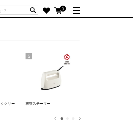
ートには商品が入っていません。
0
詳しく見る
GIFT FEATURE
re
結婚祝い
出産祝い
5
6
新築・引越し祝い
転職・送別祝い
母の日ギフト
re
おまとめ割引
more
ッククリー
衣類スチーマー
マルチふとんドライヤー
SUPPORT