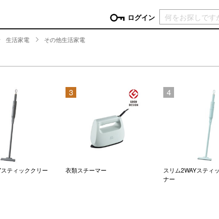
現在カ
ログイン
生活家電
その他生活家電
GORY
ン
more
インテリア
mo
3
4
チン家電
時計
ログイン
生活家電
パスワードをお忘れの方はこちら＞
チンツール
家具・収納
新規会員登録
チンファブリック
ファブリック
ックアイテム
more
ビューティー
mo
チボックス・弁当箱
スキンケア・フェイスケア
Yスティッククリー
衣類スチーマー
スリム2WAYスティ
ナー
チバッグ・クーラートート
ヘアケア
ハンドケア
他ピクニックアイテム
ボディケア
アロマ