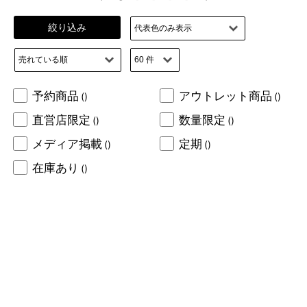
絞り込み
予約商品
アウトレット商品
()
()
直営店限定
数量限定
()
()
メディア掲載
定期
()
()
在庫あり
()