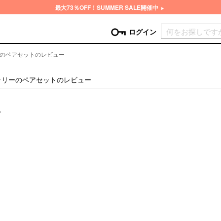
最大73％OFF！SUMMER SALE開催中
現在カ
ログイン
ーのペアセットのレビュー
GORY
トラリーのペアセットのレビュー
ン
more
インテリア
mo
。
チン家電
時計
ログイン
生活家電
パスワードをお忘れの方はこちら＞
チンツール
家具・収納
新規会員登録
チンファブリック
ファブリック
ックアイテム
more
ビューティー
mo
チボックス・弁当箱
スキンケア・フェイスケア
チバッグ・クーラートート
ヘアケア
ハンドケア
他ピクニックアイテム
ボディケア