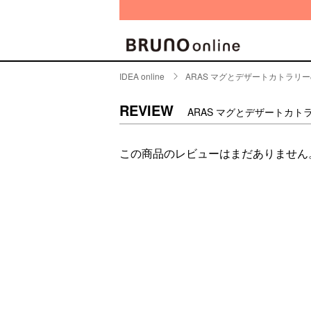
IDEA online
ARAS マグとデザートカトラリ
BRAND
CATE
REVIEW
ARAS マグとデザートカ
キッチ
BRUNO
この商品のレビューはまだありません
キッ
MILESTO
食器
ブランド一覧
キッ
キッ
店舗一覧
ピクニ
CONTENTS
ラン
ラン
特集一覧
水筒
ランキング
その