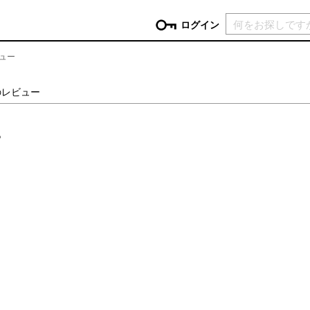
現在カ
ログイン
ビュー
GORY
のレビュー
ン
more
インテリア
mo
。
チン家電
時計
ログイン
生活家電
パスワードをお忘れの方はこちら＞
チンツール
家具・収納
新規会員登録
チンファブリック
ファブリック
ックアイテム
more
ビューティー
mo
チボックス・弁当箱
スキンケア・フェイスケア
チバッグ・クーラートート
ヘアケア
ハンドケア
他ピクニックアイテム
ボディケア
アロマ