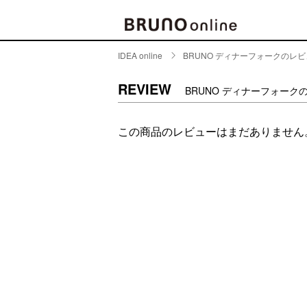
IDEA online
BRUNO ディナーフォークのレ
BRAND
CATE
REVIEW
BRUNO ディナーフォーク
キッチ
BRUNO
この商品のレビューはまだありません
キッ
MILESTO
食器
ブランド一覧
キッ
キッ
店舗一覧
ピクニ
CONTENTS
ラン
ラン
特集一覧
水筒
ランキング
その
コラム