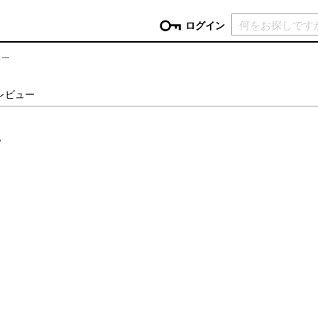
現在カ
ログイン
ュー
GORY
Lのレビュー
ン
more
インテリア
mo
。
チン家電
時計
ログイン
生活家電
パスワードをお忘れの方はこちら＞
チンツール
家具・収納
新規会員登録
チンファブリック
ファブリック
ックアイテム
more
ビューティー
mo
チボックス・弁当箱
スキンケア・フェイスケア
チバッグ・クーラートート
ヘアケア
ハンドケア
他ピクニックアイテム
ボディケア
アロマ