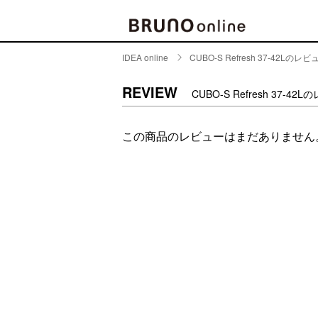
IDEA online
CUBO-S Refresh 37-42Lのレビ
BRAND
CATE
REVIEW
CUBO-S Refresh 37-42
キッチ
BRUNO
この商品のレビューはまだありません
キッ
MILESTO
食器
ブランド一覧
キッ
キッ
店舗一覧
ピクニ
CONTENTS
ラン
ラン
特集一覧
水筒
ランキング
その
コラム