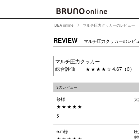
IDEA online
マルチ圧力クッカーのレビュー
BRAND
CATE
REVIEW
マルチ圧力クッカーのレビ
キッチ
BRUNO
キッ
MILESTO
マルチ圧力クッカー
食器
総合評価
4.67（3）
★
★
★
★
☆
ブランド一覧
キッ
キッ
店舗一覧
3のレビュー
ピクニ
祭様
大
CONTENTS
ラン
★
★
★
★
★
ラン
5
特集一覧
水筒
ランキング
その
e.m様
圧
材
コラム
★
★
★
★
★