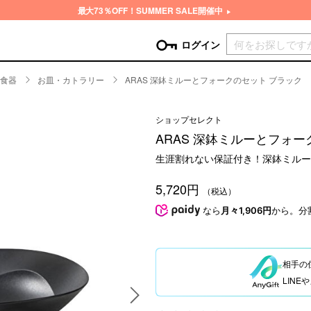
最大73％OFF！SUMMER SALE開催中
現在カ
ログイン
食器
お皿・カトラリー
ARAS 深鉢ミルーとフォークのセット ブラック
GORY
ショップセレクト
ン
more
インテリア
mo
ARAS 深鉢ミルーとフォー
チン家電
時計
生涯割れない保証付き！深鉢ミルー
ログイン
生活家電
パスワードをお忘れの方はこちら＞
5,720円
チンツール
家具・収納
（税込）
新規会員登録
チンファブリック
ファブリック
なら
月々1,906円
から。分
ックアイテム
more
ビューティー
mo
チボックス・弁当箱
スキンケア・フェイスケア
相手の
チバッグ・クーラートート
ヘアケア
LIN
ハンドケア
他ピクニックアイテム
ボディケア