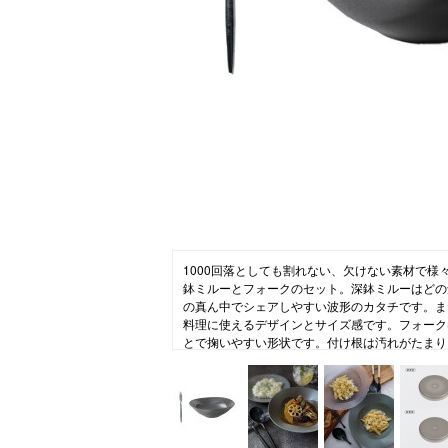
コラム
ニュース
ファッ
トラ
ファ
バッ
1000回落としても割れない、欠けない素材で様
鉢ミルーとフォークのセット。深鉢ミルーはどの
の真ん中でシェアしやすい波形のカタチです。ま
料理に使えるデザインとサイズ感です。フォーク
とで掬いやすい形状です。付け根は汚れがたまり
が簡単。
【ARAS(エイラス)】
「こだわりのある人の普段使い食器」暮らしを豊
はんを格上げ。お皿を一から設計し、料理を美味