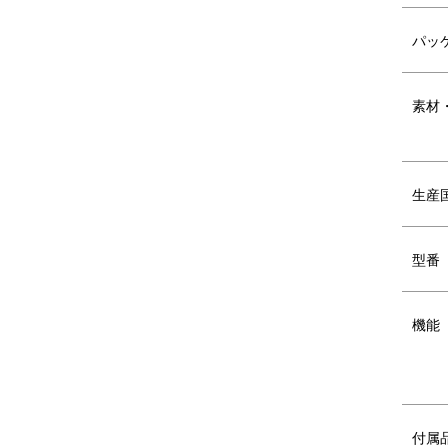
2025年5月以降、裏面刻印方法をレー
パッ
ザー刻印から金型刻印に変更するに伴
い、刻印位置を変更いたします。裏面
の刻印位置を順次変更するのに伴い、
素材
一時新旧在庫が混在する可能性がござ
います。ご了承ください。
■生涯割れない保証
生産
割れ・欠けの心配がない、非常に丈夫な素
また、お気に入りのカトラリーとお使いい
万が一割れ欠けが起こった場合、ARASに
型番
※送料はご負担となります。※ARASが続
機能
SERIES VARIATION
シリーズ バ
付属