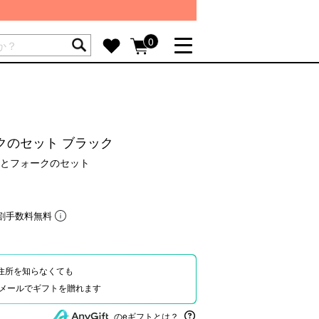
ートには商品が入っていません。
0
詳しく見る
GIFT FEATURE
re
結婚祝い
クのセット ブラック
出産祝い
とフォークのセット
新築・引越し祝い
転職・送別祝い
割手数料無料
母の日ギフト
re
おまとめ割引
more
住所を知らなくても
Eやメールでギフトを贈れます
SUPPORT
のeギフトとは？