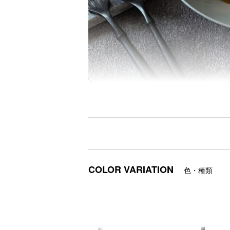
1000回落としても割れない、欠けない素
深鉢ミルーはどの角度からも掬いやすく、
また、和食から中華まで幅広い料理に使え
フォークは口先を限りなく薄くすることで
COLOR VARIATION
色・種類
【ARAS(エイラス)】
「こだわりのある人の普段使い食器」暮ら
手軽に家ごはんを格上げ。お皿を一から設
■イメージ画像には、当サイトで取り扱い