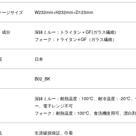
ケージサイズ
W232mm×H232mm×D123mm
・成分
深鉢ミルー：トライタン＋GF(ガラス繊維)
フォーク：トライタン∔GF（ガラス繊維）
国
日本
材です。
ただいても傷がつきにくいです。
お送りいただければ無償で新しいものと交換致します。
B02_BK
く限りの提供となります。交換をご希望の際は、添付の保証書を確認の上
深鉢ミルー：耐熱温度：100℃、耐冷温度：-20℃
ー、電子レンジ不可
フォーク：耐熱温度：100℃、食洗機使用可、漂白剤
リエーション
品
生涯破損保証、巾着