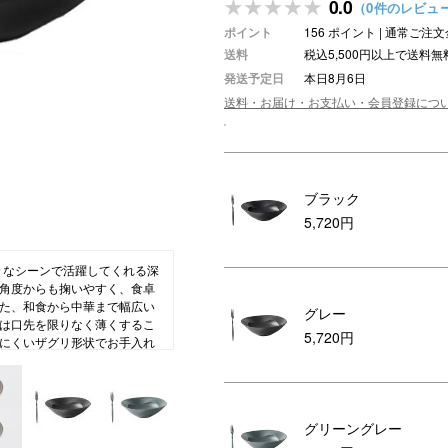
0.0
（0件のレビュ
アロマ
ポイント
156 ポイント | 通常ご
送料
税込5,500円以上で送料無
ション・トラベル
more
ベビー・キッズアイテム
mo
発送予定日
本日8月6日
ベル小物
おもちゃ・トイ
送料・お届け・お支払い・会員登録につ
ッション雑貨
ファッション
グ
その他ベビー・キッズアイテム
ブラック
5,720円
々なシーンで活躍してくれる深
角度からも掬いやすく、食卓
た、和食から中華まで幅広い
グレー
は口先を限りなく薄くするこ
5,720円
にくいザグリ形状でお手入れ
かに彩るカタチ。手軽に家ご
しくする食器。
グリーングレー