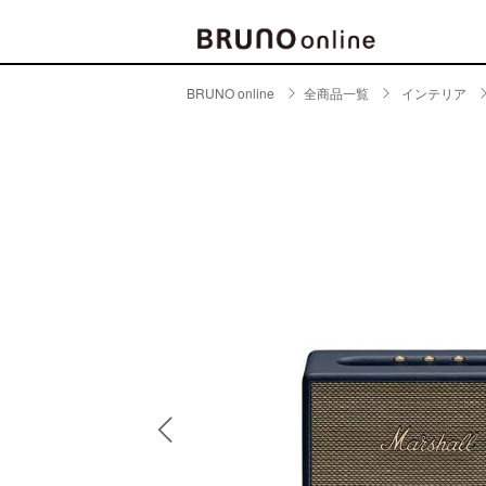
BRUNO online
全商品一覧
インテリア
BRAND
CATE
キッチ
BRUNO
キッ
MILESTO
食器
ブランド一覧
キッ
キッ
店舗一覧
ピクニ
CONTENTS
ラン
ラン
特集一覧
水筒
ランキング
その
コラム