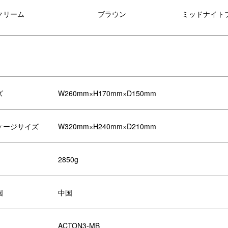
クリーム
ブラウン
ミッドナイト
ズ
W260mm×H170mm×D150mm
ケージサイズ
W320mm×H240mm×D210mm
2850g
国
中国
モデルよりもさらに広いサウンドス
ージを持ち、没入感のあるホームオ
ACTON3‐MB