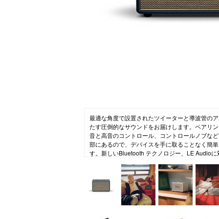
ニュース
ファッ
トラ
ファ
バッ
最適な角度で設置されたツイーターと導波管のア
たす圧倒的なサウンドをお届けします。ペアリン
音と高音のコントロール、コントロールノブなど
部にあるので、デバイスを手に取ることなく簡単
す。新しいBluetooth テクノロジー、LE Au
に向けて準備中）アプリを通して、スピーカーは
トできます。また、環境にも配慮し、70%のリ
ン素材のみで構成されPVCを使用しない構造。
な製品の開発に向けて努力を続けています。
【Marshall(マーシャル)】
Marshallはギターアンプの世界で半世紀以上
立ち続け、イギリスの象徴的なブランドとして世