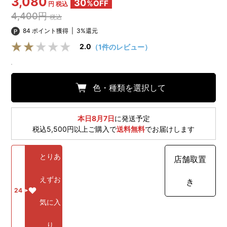
3,080
30
%OFF
円 税込
4,400円
税込
84 ポイント獲得
|
3%還元
2.0
（1件のレビュー）
色・種類を選択して
本日8月7日
に発送予定
税込5,500円以上ご購入で
送料無料
でお届けします
とりあ
店舗取置
えずお
き
24
気に入
り