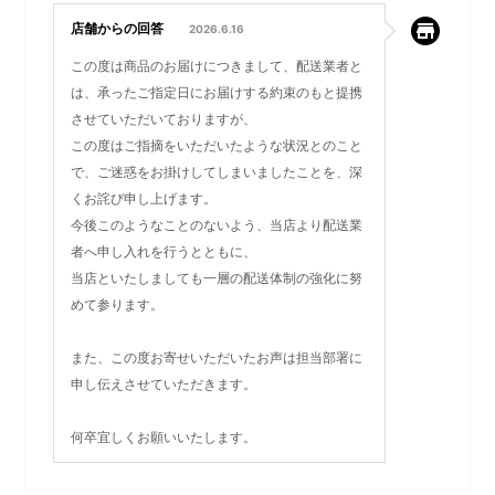
なので商品は⭐️５つですが、サービスに対して⭐️2つにしまし
鉢の部分がグレーのセラミッ
電池式でコードレスなので、
店舗からの回答
2026.6.16
た。
ク（コンクリート製）で作ら
玄関先などお好みの場所に置
この度は商品のお届けにつきまして、配送業者と
れており、ずっしりと重みが
くことが可能です。
は、承ったご指定日にお届けする約束のもと提携
あり安定感があります。
させていただいておりますが、
この度はご指摘をいただいたような状況とのこと
で、ご迷惑をお掛けしてしまいましたことを、深
くお詫び申し上げます。
今後このようなことのないよう、当店より配送業
者へ申し入れを行うとともに、
当店といたしましても一層の配送体制の強化に努
めて参ります。
また、この度お寄せいただいたお声は担当部署に
申し伝えさせていただきます。
記念日や誕生日などのプレゼ
ントにもおすすめです。
何卒宜しくお願いいたします。