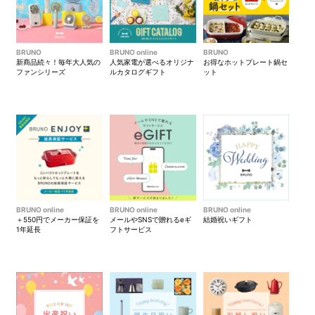
BRUNO
BRUNO online
BRUNO
新商品続々！毎年大人気の
人気家電が選べるオリジナ
お得なホットプレート鍋セ
ファンシリーズ
ルカタログギフト
ット
BRUNO online
BRUNO online
BRUNO online
＋550円でメーカー保証を
メールやSNSで贈れるeギ
結婚祝いギフト
1年延長
フトサービス