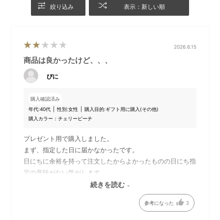
絞り込み
表示：新しい順
花びらの色味やテクスチャーにこだわりながら、ひとつ
ひとつ手作りで製作されています。
あたたかくオレンジ色に光る灯りに癒されたり、アート
フラワーとしてお部屋に飾るのもおしゃれです。
2026.6.15
商品は良かったけど、、、
びに
DETAIL
商品詳細
購入確認済み
年代:
40代
性別:
女性
購入目的:
ギフト用に購入(その他)
購入カラー：チェリーピーチ
プレゼント用で購入しました。
まず、指定した日に届かなかったです。
日にちに余裕を持って注文したからよかったものの日にち指
定の意味がない気がします。
あと、自分で包装しようと思いそのまま注文しましたが外箱
続きを読む
を開けると中の箱がホコリがそのままでした。梱包する際に
参考になった
2
拭いてもらいたかったです。商品が良かっただけに残念でし
た。