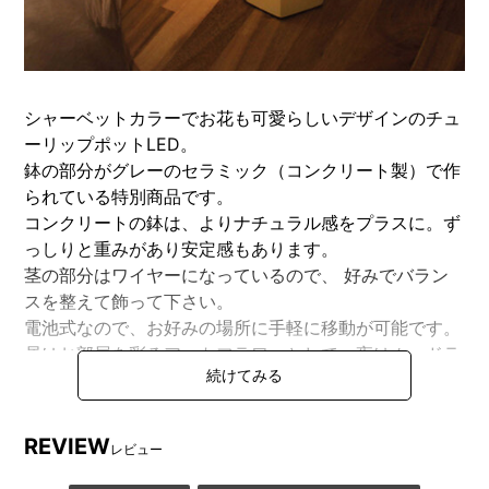
シャーベットカラーでお花も可愛らしいデザインのチュ
ーリップポットLED。
鉢の部分がグレーのセラミック（コンクリート製）で作
られている特別商品です。
コンクリートの鉢は、よりナチュラル感をプラスに。ず
っしりと重みがあり安定感もあります。
茎の部分はワイヤーになっているので、 好みでバラン
スを整えて飾って下さい。
電池式なので、お好みの場所に手軽に移動が可能です。
昼はお部屋を彩るアートフラワーとして、夜はムードラ
イトとして癒しの時間に。
【VIA K Studio(ヴィア ケー スタジオ)】
REVIEW
レビュー
代表的なコレクションであるフラワーLEDは、繊細で美
しいアートフラワーを実現するために、