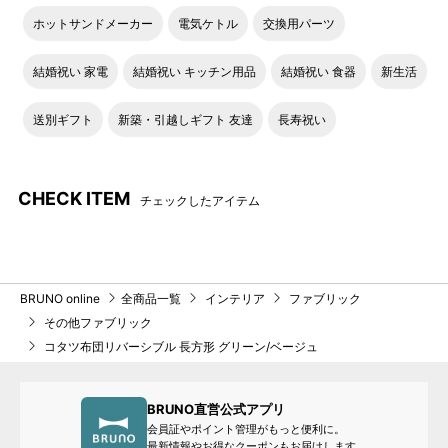
ホットサンドメーカー
電気ケトル
交換用パーツ
結婚祝い 家電
結婚祝い キッチン用品
結婚祝い 食器
新生活
送別ギフト
新築・引越しギフト 友達
長寿祝い
CHECK ITEM
チェックしたアイテム
BRUNO online
全商品一覧
インテリア
ファブリック
その他ファブリック
コタツ布団リバーシブル 長方形 グリーン/ベージュ
BRUNO直営公式アプリ
会員証やポイント管理がもっと便利に。
最新情報やお得なクーポンもお届けします。