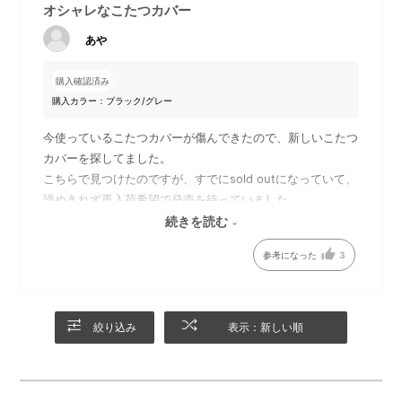
オシャレなこたつカバー
あや
購入確認済み
購入カラー：ブラック/グレー
今使っているこたつカバーが傷んできたので、新しいこたつ
カバーを探してました。
こちらで見つけたのですが、すでにsold outになっていて、
諦めきれず再入荷希望で発売を待っていました。
再入荷したときはとても嬉しかったです。
続きを読む
こたつカバーは水も弾く素材なので汚れにくいし、リバーシ
参考になった
3
ブルなのもとても良いと思います。
気分によってどちら側も使えるのがいいです。
絞り込み
表示：新しい順