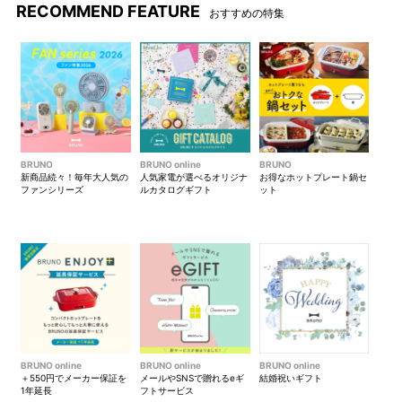
RECOMMEND FEATURE
おすすめの特集
BRUNO
BRUNO online
BRUNO
新商品続々！毎年大人気の
人気家電が選べるオリジナ
お得なホットプレート鍋セ
ファンシリーズ
ルカタログギフト
ット
BRUNO online
BRUNO online
BRUNO online
＋550円でメーカー保証を
メールやSNSで贈れるeギ
結婚祝いギフト
1年延長
フトサービス