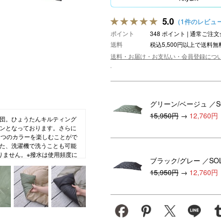
ション・トラベル
more
ベビー・キッズアイテム
mo
5.0
（1件のレビュ
ポイント
348 ポイント | 通常ご
ベル小物
おもちゃ・トイ
送料
税込5,500円以上で送料無
ッション雑貨
ファッション
送料・お届け・お支払い・会員登録につ
グ
その他ベビー・キッズアイテム
グリーン/ベージュ
／S
15,950円
→
12,760円
団。ひょうたんキルティング
ンとなっております。さらに
2つのカラーを楽しむことがで
た、洗濯機で洗うことも可能
りません。※撥水は使用頻度に
ブラック/グレー
／SO
とし、洗濯機で弱い洗濯ができ
15,950円
→
12,760円