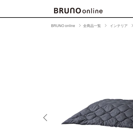
BRUNO online
全商品一覧
インテリア
BRAND
CATE
キッチ
BRUNO
キッ
MILESTO
食器
ブランド一覧
キッ
キッ
店舗一覧
ピクニ
CONTENTS
ラン
ラン
特集一覧
水筒
ランキング
その
コラム