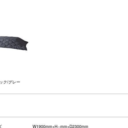
ック/グレー
水効果があるので、飲み物をこぼし
グリーン/ベージュ
も拭きやすいです。
どの持ち運びに便利です。
ズ
W1900mm×H--mm×D2300mm