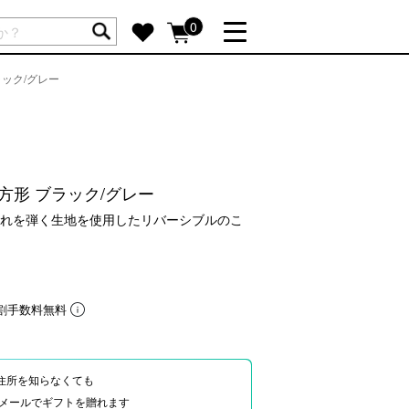
ートには商品が入っていません。
0
ック/グレー
詳しく見る
GIFT FEATURE
re
結婚祝い
出産祝い
方形 ブラック/グレー
新築・引越し祝い
れを弾く生地を使用したリバーシブルのこ
転職・送別祝い
母の日ギフト
re
）
おまとめ割引
割手数料無料
more
SUPPORT
住所を知らなくても
Eやメールでギフトを贈れます