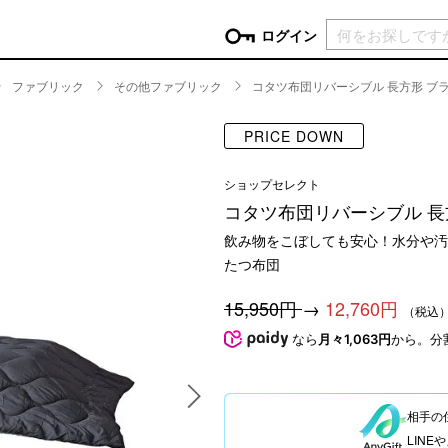
現在カ
ログイン
ファブリック
その他ファブリック
コタツ布団リバーシブル 長方形 ブラ
GORY
PRICE DOWN
ン
more
インテリア
mo
ショップセレクト
チン家電
時計
ログイン
コタツ布団リバーシブル 長
生活家電
パスワードをお忘れの方はこちら＞
飲み物をこぼしても安心！水分や汚
チンツール
家具・収納
新規会員登録
たつ布団
チンファブリック
ファブリック
ックアイテム
more
ビューティー
mo
15,950円
→
12,760円
（税込
なら
月々1,063円
から。分
チボックス・弁当箱
スキンケア・フェイスケア
チバッグ・クーラートート
ヘアケア
ハンドケア
相手の
他ピクニックアイテム
ボディケア
LIN
アロマ