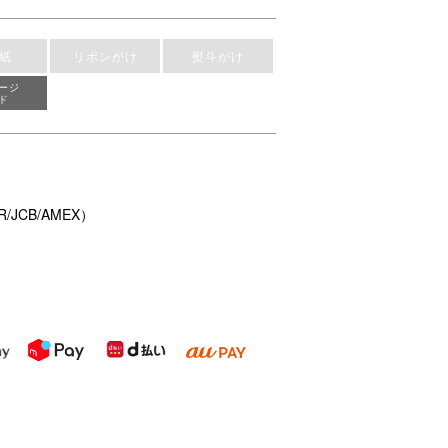
紙
リボンがけ
熨斗がけ
ージ
ド
/JCB/AMEX）