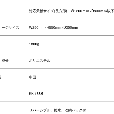
対応天板サイズ(長方形)：W1200ｍｍ×D800ｍｍ以
ケージサイズ
W250mm×H550mm×D250mm
1800g
・成分
ポリエステル
国
中国
KK-168B
リバーシブル、撥水、収納バッグ付