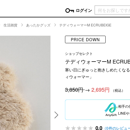
現在カ
ログイン
生活雑貨
あったかグッズ
テディウォーマーM ECRUBEIGE
GORY
PRICE DOWN
ン
more
インテリア
mo
ショップセレクト
チン家電
時計
ログイン
テディウォーマーM ECRUB
生活家電
パスワードをお忘れの方はこちら＞
寒い日にぎゅっと抱きしめたくなる
チンツール
家具・収納
新規会員登録
ィウォーマー」
チンファブリック
ファブリック
ックアイテム
more
ビューティー
mo
3,850円
→
2,695円
（税込）
チボックス・弁当箱
スキンケア・フェイスケア
相手の
チバッグ・クーラートート
ヘアケア
LIN
ハンドケア
他ピクニックアイテム
ボディケア
0.0
（0件のレビュ
アロマ