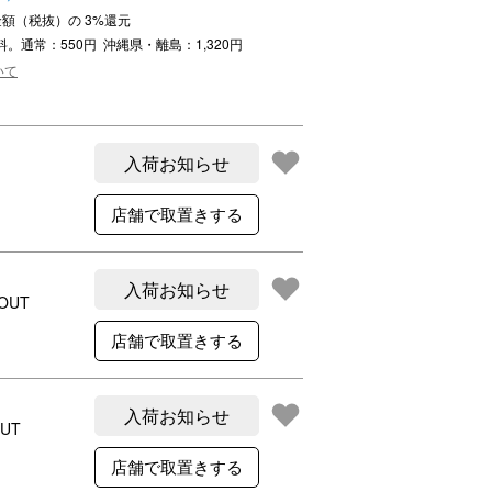
ご利用案内
文金額（税抜）の
3
%還元
re
ギフトサービス
料。通常：550円 沖縄県・離島：1,320円
いて
よくある質問
お問い合わせ
入荷お知らせ
入荷お知らせ
OUT
入荷お知らせ
UT