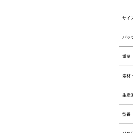
サイ
パッ
重量
素材
生産
取り出した保温剤を耐熱皿にのせて、レン
くまのカバーは手洗いも可能。 清潔に、繰
イテムです。
型番