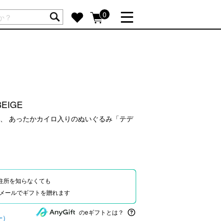
ートには商品が入っていません。
0
詳しく見る
GIFT FEATURE
re
結婚祝い
出産祝い
EIGE
新築・引越し祝い
、 あったかカイロ入りのぬいぐるみ「テデ
転職・送別祝い
母の日ギフト
re
おまとめ割引
more
住所を知らなくても
Eやメールでギフトを贈れます
SUPPORT
のeギフトとは？
ー）