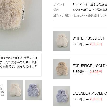
ポイント
74 ポイント | 通常ご注
ション・トラベル
more
ベビー・キッズアイテム
mo
送料
税込5,500円以上で送料無
送料・お届け・お支払い・会員登録につ
ベル小物
おもちゃ・トイ
ッション雑貨
ファッション
グ
その他ベビー・キッズアイテム
WHITE
／SOLD OUT
3,850円
→
2,695円
仕事や勉強で疲れた目元をアイ
まった指先を温めたり。 気軽
ECRUBEIGE
／SOLD 
くま型です。あなたの推しテ
3,850円
→
2,695円
LAVENDER
／SOLD O
3,850円
→
2,695円