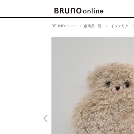
BRUNO online
全商品一覧
インテリア
BRAND
CATE
キッチ
BRUNO
キッ
MILESTO
食器
ブランド一覧
キッ
キッ
店舗一覧
ピクニ
CONTENTS
ラン
ラン
特集一覧
水筒
ランキング
その
コラム