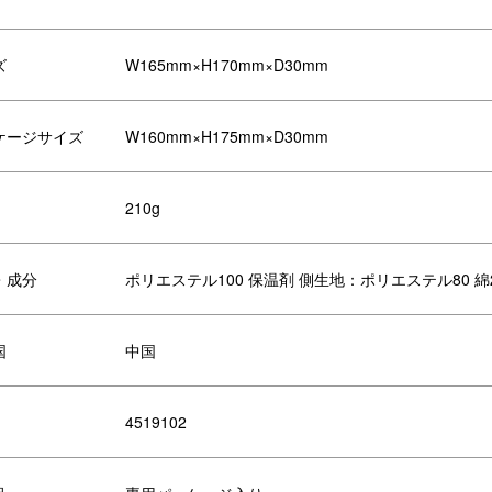
ズ
W165mm×H170mm×D30mm
ケージサイズ
W160mm×H175mm×D30mm
210g
・成分
ポリエステル100 保温剤 側生地：ポリエステル80 
国
中国
ジでチンして使います。
り返し使うことができるエコなア
4519102