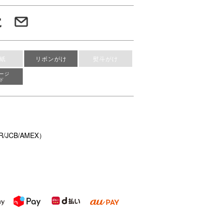
紙
リボンがけ
熨斗がけ
ージ
ド
/JCB/AMEX）