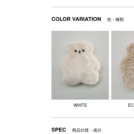
あなたの推しテディを見つけてみてくださ
COLOR VARIATION
色・種類
■イメージ画像には、当サイトで取り扱い
●使用方法
WHITE
EC
SPEC
商品仕様・成分