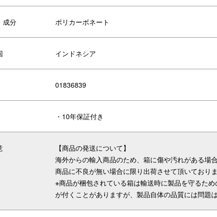
・成分
ポリカーボネート
国
インドネシア
01836839
X/機能性の向上
美しさの向上
・10年保証付き
つのポケットが付いた新しい仕切り
内側の新しいブランドロゴにはブ
よって、効率よく収納が可能
ドメッセージを記載
意
【商品の発送について】
海外からの輸入商品のため、箱に傷や汚れがある場
商品に不良が無い場合に限り出荷させて頂いており
※商品が梱包されている箱は輸送時に製品を守るため
が付くことがありますが、製品自体の品質には問題