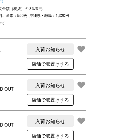
ー）
ご利用案内
ご注文金額（税抜）の
3
%還元
re
ギフトサービス
料。通常：550円 沖縄県・離島：1,320円
よくある質問
いて
お問い合わせ
入荷お知らせ
T
入荷お知らせ
D OUT
入荷お知らせ
D OUT