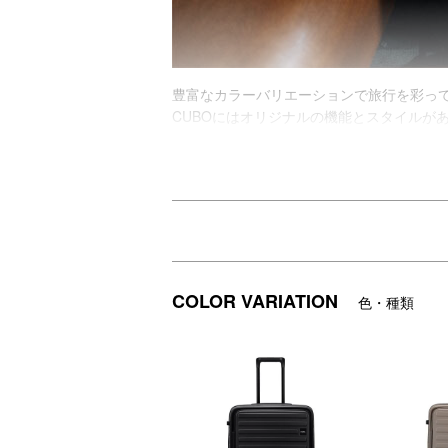
豊富なカラーバリエーションで旅行を彩っ
CUBOにはオリジナルの機能とスタイルが
あらゆるものにFITする今までにないカタ
旅行の必需品をすべて安全に整理し、手の
外出先でもマグネット錠なので気軽に荷物
【LOJEL(ロジェール)】
LOJELはスーツケースの生産数世界最大級
ブランド名であるLOJELは、Let Our Jou
COLOR VARIATION
色・種類
「旅の目的」「その目的にあったデザイン
■リニューアルされた主なポイント