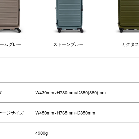
ームグレー
ストーンブルー
カクタス
久性の向上
耐久性の向上②
ッパープラーが外れてしまわないよ
タイヤとハンドルには新しいTPU
ズ
W430mm×H730mm×D350(380)mm
、拡張用ジッパーに色味があったジ
を用いることによってより長持ち
パー止めを追加
ケージサイズ
W450mm×H765mm×D350mm
4900g