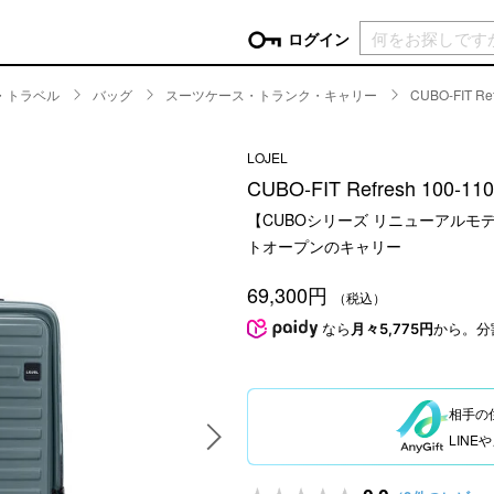
現在カ
ログイン
・トラベル
バッグ
スーツケース・トランク・キャリー
CUBO-FIT R
GORY
LOJEL
ン
more
インテリア
mo
CUBO-FIT Refresh 100
チン家電
時計
【CUBOシリーズ リニューアル
ログイン
生活家電
トオープンのキャリー
パスワードをお忘れの方はこちら＞
チンツール
家具・収納
新規会員登録
69,300円
チンファブリック
ファブリック
（税込）
なら
月々5,775円
から。分
ックアイテム
more
ビューティー
mo
チボックス・弁当箱
スキンケア・フェイスケア
チバッグ・クーラートート
ヘアケア
相手の
ハンドケア
LIN
他ピクニックアイテム
ボディケア
アロマ