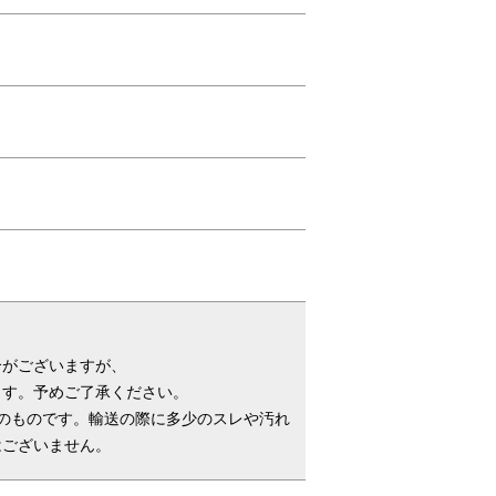
サステイナビリティの向上
ラン
70％リサイクルポリカーボネートを
用いながらも、ロジェールの品質基準
をクリア
合がございますが、
ます。予めご了承ください。
のものです。輸送の際に多少のスレや汚れ
はございません。