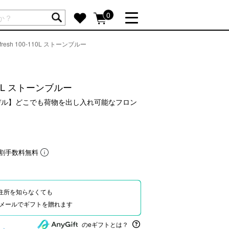
ートには商品が入っていません。
0
efresh 100-110L ストーンブルー
詳しく見る
GIFT FEATURE
re
結婚祝い
-110L ストーンブルー
出産祝い
モデル】どこでも荷物を出し入れ可能なフロン
新築・引越し祝い
転職・送別祝い
母の日ギフト
割手数料無料
re
おまとめ割引
more
住所を知らなくても
Eやメールでギフトを贈れます
SUPPORT
のeギフトとは？