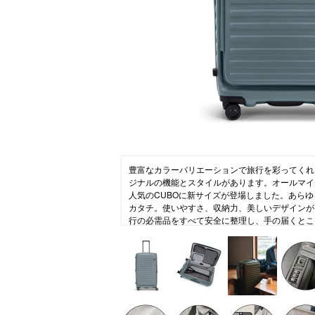
ニュース
ファッ
トラ
ファ
バッ
豊富なカラーバリエーションで旅行を彩ってくれ
ジナルの機能とスタイルがあります。オールマイ
人気のCUBOに新サイズが登場しました。あらゆ
カタチ。使いやすさ、収納力、美しいデザインが
行の必需品をすべて安全に整理し、手の届くとこ
もマグネット錠なので気軽に荷物を出したり、収
【LOJEL(ロジェール)】
LOJELはスーツケースの生産数世界最大級の工
ンドとして1988年に日本で生まれました。ブランド
Our Journeys Enrich Life「旅で人生を
「旅の目的」「その目的にあったデザイン」を重
います。