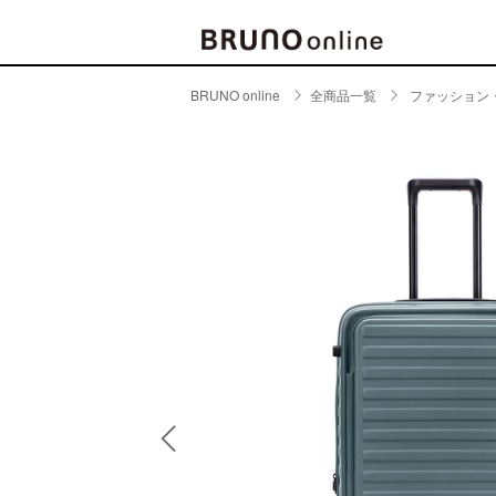
BRUNO online
全商品一覧
ファッション
BRAND
CATE
キッチ
BRUNO
キッ
MILESTO
食器
ブランド一覧
キッ
キッ
店舗一覧
ピクニ
CONTENTS
ラン
ラン
特集一覧
水筒
ランキング
その
コラム