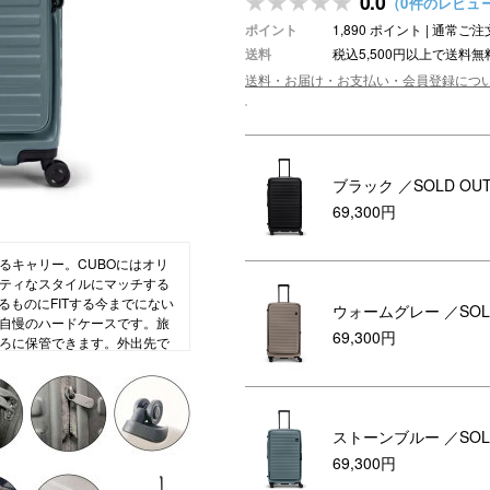
0.0
（0件のレビュ
ポイント
1,890 ポイント | 通常
ション・トラベル
more
ベビー・キッズアイテム
mo
送料
税込5,500円以上で送料無
ベル小物
おもちゃ・トイ
送料・お届け・お支払い・会員登録につ
ッション雑貨
ファッション
グ
その他ベビー・キッズアイテム
ブラック
／SOLD OU
69,300円
るキャリー。CUBOにはオリ
ティなスタイルにマッチする
るものにFITする今までにない
ウォームグレー
／SOL
自慢のハードケースです。旅
69,300円
ろに保管できます。外出先で
納したりできます。
場が展開するファクトリーブラ
名であるLOJELは、Let
ストーンブルー
／SOL
豊かにさせましょう」を略したもので
視して製品開発に取り組んで
69,300円