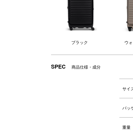
ブラック
ウォ
SPEC
商品仕様・成分
機能性の向上
耐
TSA007よりも安全性の高いTSA008
ジ
サイ
コンビネーションロックにアップグレ
う
ード
ッ
パッ
重量