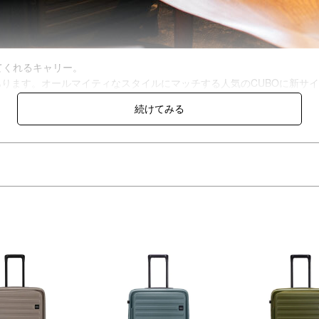
てくれるキャリー。
あります。オールマイティなスタイルにマッチする人気のCUBOに新サ
チ。使いやすさ、収納力、美しいデザインが自慢のハードケースです。
届くところに保管できます。
を出したり、収納したりできます。
の工場が展開するファクトリーブランドとして1988年に日本で生まれま
rneys Enrich Life「旅で人生を豊かにさせましょう」を略したもので
」を重視して製品開発に取り組んでいます。