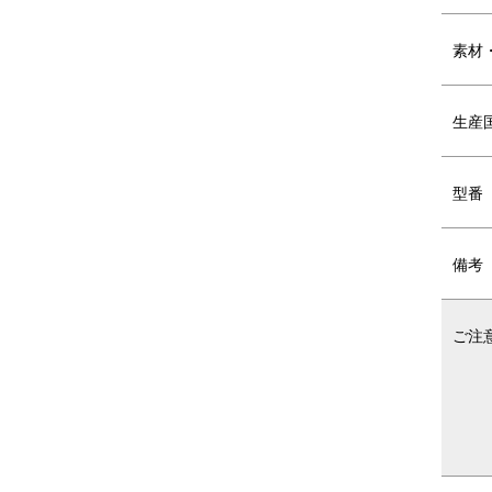
素材
生産
型番
交換可能なUXデザインへ
U
備考
新しい取り外し可能なYストラップは
4
使いやすく、より頑丈で交換しやすい
に
です。
ご注
DETAIL
商品詳細