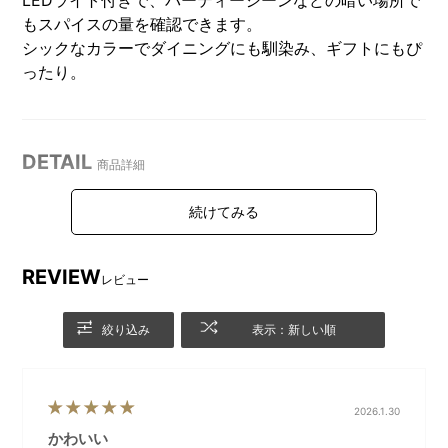
もスパイスの量を確認できます。
シックなカラーでダイニングにも馴染み、ギフトにもぴ
ったり。
DETAIL
商品詳細
ボタンを押すだけで調理中で
①電源ユニットに単4電池6本
も片手でスパイスが挽ける電
を正しい向きにセットしてく
REVIEW
動ミルです。
ださい。
レビュー
絞り込み
表示：新しい順
②容器内にスパイスを入れま
③電源ユニットカバーをかぶ
す。
せて回し、ロックしてくださ
い。
2026.1.30
かわいい