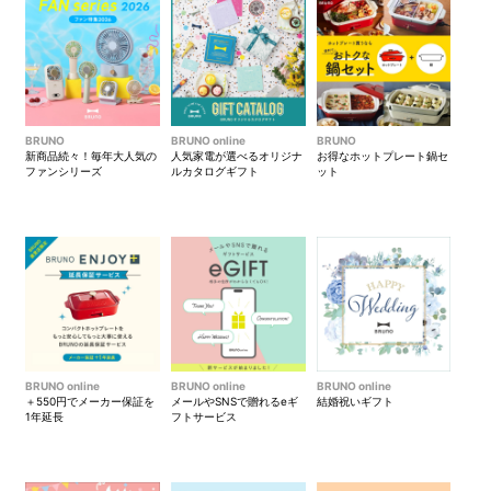
BRUNO
BRUNO online
BRUNO
新商品続々！毎年大人気の
人気家電が選べるオリジナ
お得なホットプレート鍋セ
ファンシリーズ
ルカタログギフト
ット
BRUNO online
BRUNO online
BRUNO online
＋550円でメーカー保証を
メールやSNSで贈れるeギ
結婚祝いギフト
1年延長
フトサービス