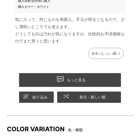
購入目的:
自分用に購入
購入カラー：ホワイト
気に入って、同じものを再購入。手元が明るくなるので、少
し薄暗いところでも使えます。
BRUNOのロゴがワンポイント
パッケージ
どうしても白は汚れが気になりますが、比較的お手頃価格な
のでまた買うと思います。
参考になった
4
もっと見る
絞り込み
表示：新しい順
COLOR VARIATION
色・種類