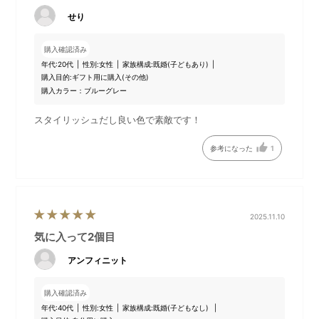
せり
購入確認済み
年代:
20代
性別:
女性
家族構成:
既婚(子どもあり)
購入目的:
ギフト用に購入(その他)
購入カラー：ブルーグレー
スタイリッシュだし良い色で素敵です！
参考になった
1
④下部のダイヤルを回し、お
⑤本体天面のボタンを押すと
好みの粗さに調節してくださ
作動します。
い。
2025.11.10
気に入って2個目
アンフィニット
購入確認済み
年代:
40代
性別:
女性
家族構成:
既婚(子どもなし)