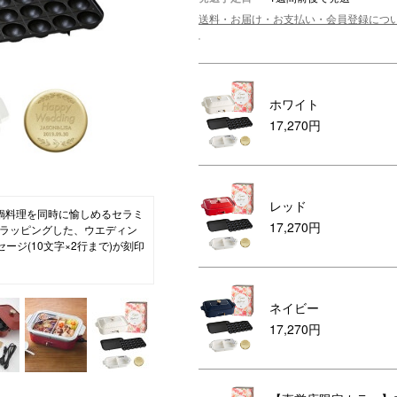
送料・お届け・お支払い・会員登録につ
ション・トラベル
more
ベビー・キッズアイテム
mo
ベル小物
おもちゃ・トイ
ッション雑貨
ファッション
ホワイト
グ
その他ベビー・キッズアイテム
17,270円
レッド
鍋料理を同時に愉しめるセラミ
17,270円
ラッピングした、ウエディン
ジ(10文字×2行まで)が刻印
O(ブルーノ)ホットプレート。
ネイビー
ーをイメージしたデザインは
人にちょうど良いサイズで、毎
17,270円
“つくる”を愉しめます。