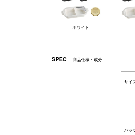
ホワイト
SPEC
商品仕様・成分
サイ
ノブ刻印サービス
BRUNOコンパクトホットプレートのノブ
デザイン3種類×メッセージ4種類＝12通り
贈る方のお名前や記念日を刻印すれば、BR
※刻印をするデザインやテキストはご注文
パッ