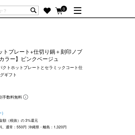
ートには商品が入っていません。
0
詳しく見る
GIFT FEATURE
re
結婚祝い
ットプレート+仕切り鍋＋刻印ノブ
出産祝い
定カラー】ピンクベージュ
新築・引越し祝い
ンパクトホットプレートとセラミックコート仕
グギフト
転職・送別祝い
母の日ギフト
re
おまとめ割引
割手数料無料
more
ー）
注文金額（税抜）の
3
%還元
SUPPORT
料。通常：550円 沖縄県・離島：1,320円