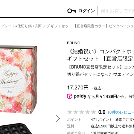
現在カ
ログイン
プレート+仕切り鍋＋刻印ノブ ギフトセット 【直営店限定カラー】ピンクベージュ
GORY
BRUNO
ン
more
インテリア
mo
《結婚祝い》コンパクトホ
チン家電
時計
ギフトセット 【直営店限
ログイン
生活家電
【BRUNO直営店限定セット】コ
パスワードをお忘れの方はこちら＞
チンツール
家具・収納
切り鍋がセットになったウエディン
新規会員登録
チンファブリック
ファブリック
17,270円
（税込）
ックアイテム
more
ビューティー
mo
なら
月々1,439円
から。分
チボックス・弁当箱
スキンケア・フェイスケア
チバッグ・クーラートート
ヘアケア
0.0
（0件のレビュ
ハンドケア
ポイント
471 ポイント | 通常ご
他ピクニックアイテム
ボディケア
送料
税込5,500円以上で送料無
発送予定日
1週間前後で発送
アロマ