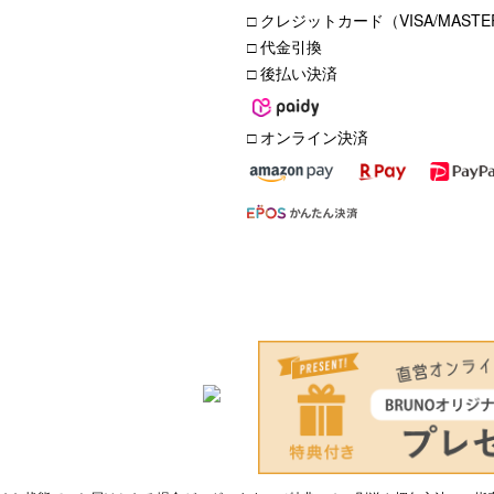
□ クレジットカード（VISA/MASTER
□ 代金引換
□ 後払い決済
□ オンライン決済