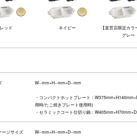
レッド
ネイビー
【直営店限定カラ
グレー
ズ
W--mm×H--mm×D--mm
・コンパクトホットプレート：W375mm×H140mm×D
（持ち手）にお好みのデザイン・テキストを刻印できる、BRUNO直営店
用時/たこ焼きプレート使用時)
の組み合わせのフレームに、10文字×2行までのお好きな文字を刻印でき
・セラミックコート仕切り鍋：W405mm×H70mm×D2
UNO ホットプレートが世界にひとつの特別なオーダーメイドに。
内手続き画面にてご入力ください。
ケージサイズ
W--mm×H--mm×D--mm