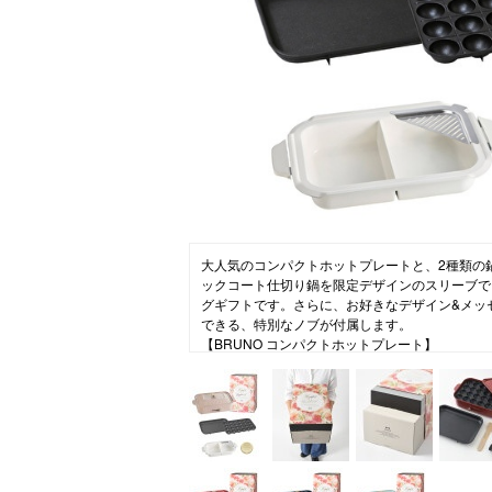
ニュース
ファッ
トラ
ファ
バッ
大人気のコンパクトホットプレートと、2種類の
ックコート仕切り鍋を限定デザインのスリーブで
グギフトです。さらに、お好きなデザイン&メッセー
できる、特別なノブが付属します。
【BRUNO コンパクトホットプレート】
毎日の食卓を彩るテーブルウエアの新定番BRUN
今までのホットプレートにはなかった鋳物ホーロ
テーブルウエアのように食卓を彩ります。2～3
日のお料理～おうちパーティーまで幅広く食卓で