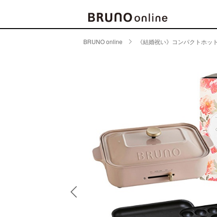
BRUNO online
《結婚祝い》コンパクトホット
BRAND
CATE
キッチ
BRUNO
キッ
MILESTO
食器
ブランド一覧
キッ
キッ
店舗一覧
ピクニ
CONTENTS
ラン
ラン
特集一覧
水筒
ランキング
その
コラム