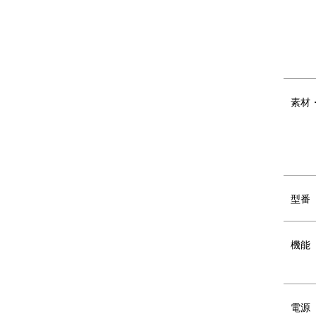
※巾着袋の色やデザインは予告なく変更にな
素材
型番
機能
●デザイン(3種類)
電源