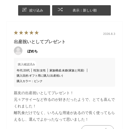
絞り込み
表示：新しい順
2026.8.3
出産祝いとしてプレゼント
ぽめち
きらめくスター柄がかわいい、当サイト限定スリーブ付
きのギフト
購入確認済み
いつもの家事がもっと愉しく、ずっとラクになる頼もし
年代:
20代
性別:
女性
家族構成:
未婚(家族と同居)
購入目的:
ギフト用に購入(出産祝い)
いマルチスティックブレンダー2を「HELLO NEW
購入カラー：ピンク
BABY」のメッセージ入りスリーブでラッピング。
豪華な箔押し仕様できらめくスター柄がかわいい、ご出
親友の出産祝いとしてプレゼント！
産祝いにぴったりのギフトです。
元々アサイーなど作るのが好きだったようで、とても喜んで
くれました！
離乳食だけでなく、いろんな用途があるので長く使ってもら
えるし、選んでよかったなって思いました！
DETAIL
商品詳細