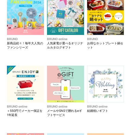
BRUNO
BRUNO online
BRUNO
新商品続々！毎年大人気の
人気家電が選べるオリジナ
お得なホットプレート鍋セ
ファンシリーズ
ルカタログギフト
ット
BRUNO online
BRUNO online
BRUNO online
＋550円でメーカー保証を
メールやSNSで贈れるeギ
結婚祝いギフト
1年延長
フトサービス