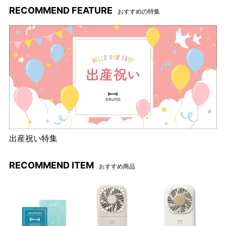
RECOMMEND FEATURE
おすすめの特集
使い方いろいろ
氷も簡単に
クラッシュアイスに！
小さくカットした玉ねぎも
あっという間にみじん切り
に！
生クリームなどの泡立ても
ホイッパーの使用で時短！
出産祝い特集
にんじんも
簡単にペースト状に！
RECOMMEND ITEM
おすすめ商品
マルチスティックブレンダー2で作れる！レシピ例
＜BRUNO レシピページはこちらよりご覧いただけます＞