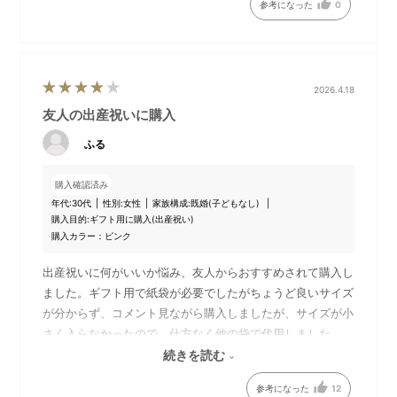
参考になった
0
2026.4.18
友人の出産祝いに購入
ふる
購入確認済み
年代:
30代
性別:
女性
家族構成:
既婚(子どもなし)
購入目的:
ギフト用に購入(出産祝い)
購入カラー：ピンク
出産祝いに何がいいか悩み、友人からおすすめされて購入し
ました。ギフト用で紙袋が必要でしたがちょうど良いサイズ
が分からず、コメント見ながら購入しましたが、サイズが小
さく入らなかったので、仕方なく他の袋で代用しました。。
そこだけが少し残念でした。合う袋のサイズが分からないの
続きを読む
で、記載があると親切だなと感じました。
参考になった
12