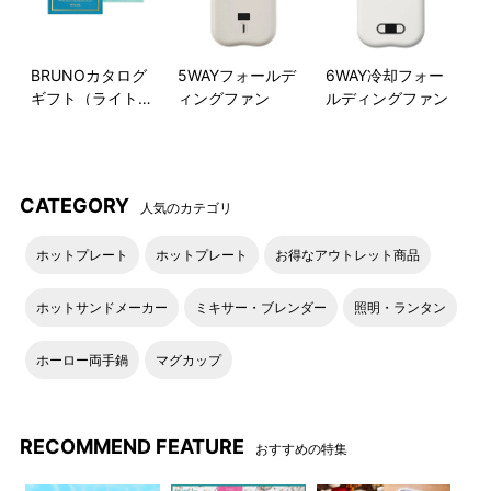
かぼちゃとクリームチーズのディップ
使用オプション：ブレンダースティック・ブレンダーカップ
電子レンジ調理とブレンダーを組み合わせた、大人も子供も楽
BRUNOカタログ
5WAYフォールデ
6WAY冷却フォー
しめるレシピ
ギフト（ライトブ
ィングファン
ルディングファン
ルー）
ガパオ
使用オプション：チョッパーカップ・チョッパー
CATEGORY
電子レンジ調理とチョッパーを組み合わせた、ごはんにかける
人気のカテゴリ
だけの簡単レシピ
ホットプレート
ホットプレート
お得なアウトレット商品
ツナと野菜のおかゆ
ホットサンドメーカー
ミキサー・ブレンダー
照明・ランタン
使用オプション：ブレンダースティック・ブレンダーカップ
電子レンジ調理とブレンダーを組み合わせた、離乳食中期～後
ホーロー両手鍋
マグカップ
期レシピ
RECOMMEND FEATURE
おすすめの特集