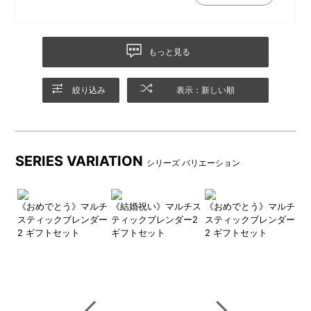
もっと見る
付属のチョッパーボトルとブ
ブレンダ―(つぶす・まぜる)、
レンダーカップは電子レンジ
チョッパー(刻む・砕く)、ホイ
絞り込み
表示：新しい順
対応。下ごしらえからそのま
ッパー(泡立てる)のアタッチメ
ま加熱調理も。
ントでお料理がぐんと便利
に！
SERIES VARIATION
シリーズ バリエーション
チス
《おめでとう》マルチ
《結婚祝い》マルチス
《おめでとう》マルチ
《
ー2
スティックブレンダー
ティックブレンダー2
スティックブレンダー
テ
2 ギフトセット
ギフトセット
2 ギフトセット
2
器