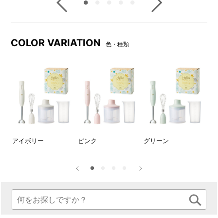
チョッパーボトルの底のすべ
ブレンダースティックはお鍋
り止めは、上にかぶせるとフ
やボウルに直接入れて使用で
タとして使えます。
きるので、洗い物が増えませ
ん。※ガラスや陶器製、ホーロ
COLOR VARIATION
色・種類
ーやテフロン等の表面コーテ
ィング加工された鍋やボウル
等ではご使用できません。必
ず、お持ちのお鍋やボウルの
取り扱い説明書等をご確認く
ださい。
手の小さな方、女性の方の手
本体運転スイッチは低速/高
ー】
アイボリー
ピンク
グリーン
【
にもしっかりフィットするデ
速、どちらかを押している間
ブ
ザイン。毎日手軽に使いやす
だけ作動するので使い方も簡
い軽さもポイントです。
単で◎
本体表面のゴールドのロゴが
パッケージ
ワンポイント。