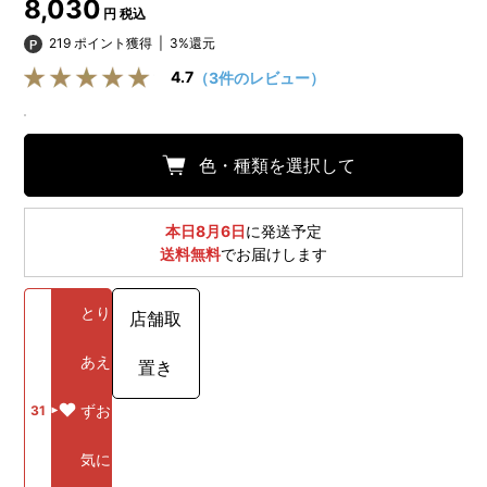
8,030
円 税込
219 ポイント獲得
|
3%還元
4.7
（3件のレビュー）
色・種類を選択して
本日8月6日
に発送予定
送料無料
でお届けします
とり
店舗取
あえ
置き
ずお
31
気に