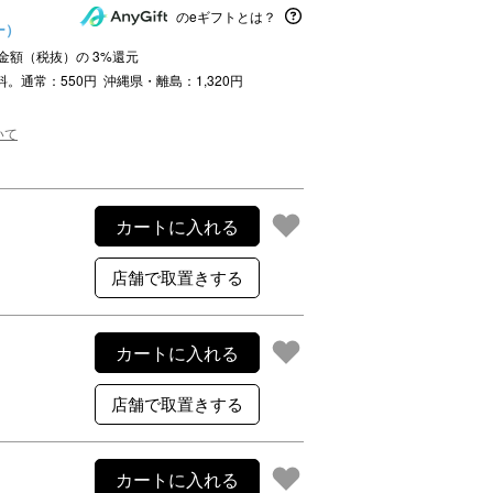
ご利用案内
のeギフトとは？
ー）
re
ギフトサービス
注文金額（税抜）の
3
%還元
よくある質問
料。通常：550円 沖縄県・離島：1,320円
お問い合わせ
いて
カートに入れる
カートに入れる
カートに入れる