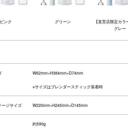
ピンク
グリーン
【直営店限定カラ
グレー
ズ
W62mm×H384mm×D74mm
※サイズはブレンダースティック装着時
入りスリーブでラッピング
ケージサイズ
W220mm×H245mm×D145mm
柄が素敵なスリーブ付き。誕生日祝い、就職祝いなど、どんなシーンで
約590g