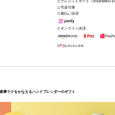
□ クレジットカード（VISA/MASTER
□ 代金引換
□ 後払い決済
□ オンライン決済
！家事ラクをかなえるハンドブレンダーのギフト