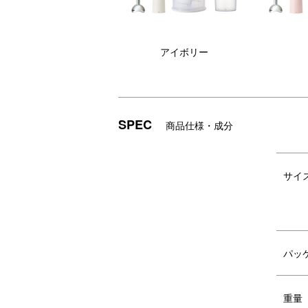
アイボリー
SPEC
商品仕様・成分
サイ
「CONGRATS」のメッセージ＆イラスト
パッ
BRUNOのロゴにもなっている蝶ネクタイ
重量