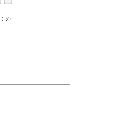
ー】ブルー
もお祝いの気持ちを伝えます。