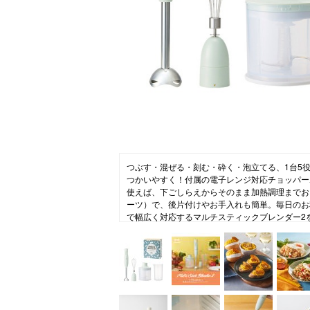
ニュース
ファッ
トラ
ファ
バッ
つぶす・混ぜる・刻む・砕く・泡立てる、1台5
つかいやすく！付属の電子レンジ対応チョッパー
使えば、下ごしらえからそのまま加熱調理までお
ーツ）で、後片付けやお手入れも簡単。毎日のお
で幅広く対応するマルチスティックブレンダー2を
ンのメッセージ入りスリーブでラッピングした、
す。