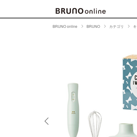
BRUNO online
BRUNO
カテゴリ
キ
BRAND
CATE
キッチ
BRUNO
キッ
MILESTO
食器
ブランド一覧
キッ
キッ
店舗一覧
ピクニ
CONTENTS
ラン
ラン
特集一覧
水筒
ランキング
その
コラム