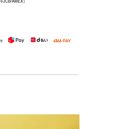
/JCB/AMEX）