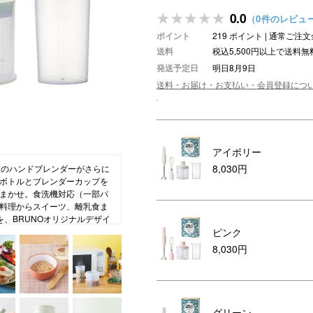
0.0
（0件のレビュ
ション・トラベル
more
ベビー・キッズアイテム
mo
ポイント
219 ポイント | 通常ご
ベル小物
おもちゃ・トイ
送料
税込5,500円以上で送料無
発送予定日
明日8月9日
ッション雑貨
ファッション
送料・お届け・お支払い・会員登録につ
グ
その他ベビー・キッズアイテム
アイボリー
8,030円
役のハンドブレンダーがさらに
ボトルとブレンダーカップを
まかせ。食洗機対応（一部パ
料理からスイーツ、離乳食ま
、BRUNOオリジナルデザイ
ピンク
お祝いにぴったりのギフトで
8,030円
グリーン