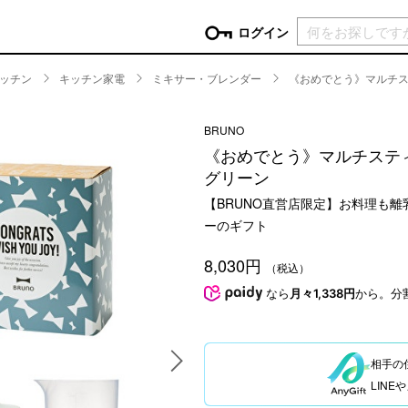
現在カ
ログイン
ッチン
キッチン家電
ミキサー・ブレンダー
《おめでとう》マルチス
GORY
BRUNO
ン
more
インテリア
mo
《おめでとう》マルチステ
チン家電
時計
グリーン
ログイン
生活家電
【BRUNO直営店限定】お料理も
パスワードをお忘れの方はこちら＞
チンツール
家具・収納
ーのギフト
新規会員登録
チンファブリック
ファブリック
8,030円
（税込）
ックアイテム
more
ビューティー
mo
なら
月々1,338円
から。分
チボックス・弁当箱
スキンケア・フェイスケア
チバッグ・クーラートート
ヘアケア
ハンドケア
相手の
他ピクニックアイテム
ボディケア
LIN
アロマ