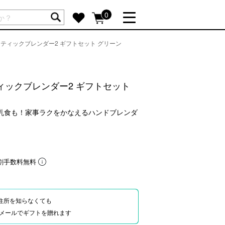
ートには商品が入っていません。
0
ティックブレンダー2 ギフトセット グリーン
詳しく見る
GIFT FEATURE
re
結婚祝い
ィックブレンダー2 ギフトセット
出産祝い
新築・引越し祝い
離乳食も！家事ラクをかなえるハンドブレンダ
転職・送別祝い
母の日ギフト
re
おまとめ割引
割手数料無料
more
住所を知らなくても
SUPPORT
Eやメールでギフトを贈れます