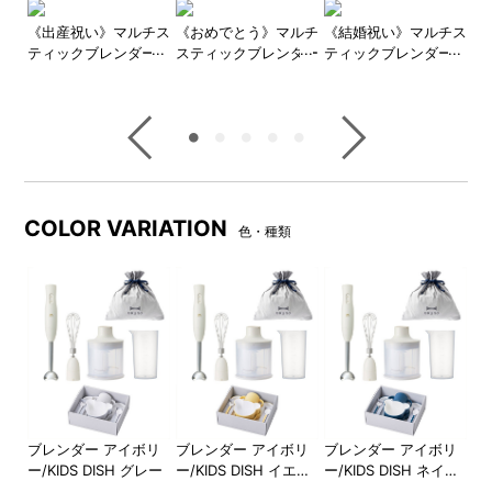
レンダーカップは電子レンジ
チョッパー(刻む・砕く)、ホイ
対応。下ごしらえからそのま
ッパー(泡立てる)のアタッチメ
チス
《出産祝い》マルチス
《おめでとう》マルチ
《結婚祝い》マルチス
《
ま加熱調理も。
ントでお料理がぐんと便利
ー2
ティックブレンダー2
スティックブレンダー
ティックブレンダー
テ
に！
ギフトセット
2 ギフトセット
2+セラミック保存容
2
器 ギフトセット
器
チョッパーボトルの底のすべ
ブレンダースティックはお鍋
り止めは、上にかぶせるとフ
やボウルに直接入れて使用で
タとして使えます。
きるので、洗い物が増えませ
ん。※ガラスや陶器製、ホーロ
COLOR VARIATION
色・種類
ーやテフロン等の表面コーテ
ィング加工された鍋やボウル
等ではご使用できません。必
ず、お持ちのお鍋やボウルの
取り扱い説明書等をご確認く
ださい。
手の小さな方、女性の方の手
本体運転スイッチは低速/高
店
ブレンダー アイボリ
ブレンダー アイボリ
ブレンダー アイボリ
ブ
にもしっかりフィットするデ
速、どちらかを押している間
ーグ
ー/KIDS DISH グレー
ー/KIDS DISH イエロ
ー/KIDS DISH ネイビ
ー/
ザイン。毎日手軽に使いやす
だけ作動するので使い方も簡
オレ
ー
ー
ジ