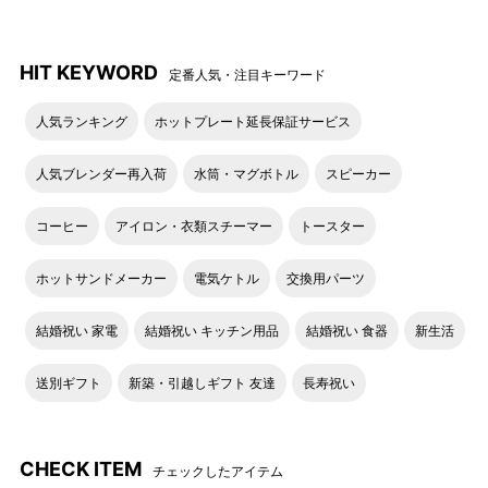
HIT KEYWORD
定番人気・注目キーワード
人気ランキング
ホットプレート延長保証サービス
人気ブレンダー再入荷
水筒・マグボトル
スピーカー
コーヒー
アイロン・衣類スチーマー
トースター
ホットサンドメーカー
電気ケトル
交換用パーツ
結婚祝い 家電
結婚祝い キッチン用品
結婚祝い 食器
新生活
送別ギフト
新築・引越しギフト 友達
長寿祝い
CHECK ITEM
チェックしたアイテム