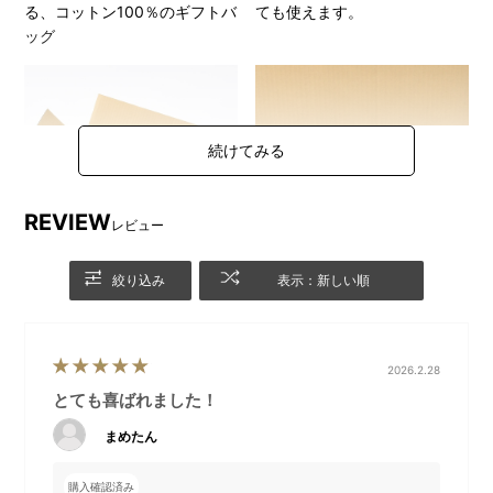
る、コットン100％のギフトバ
ても使えます。
ッグ
REVIEW
レビュー
絞り込み
表示：新しい順
すべてのギフトバッグセット
メッセージボードの中央の切
には、箱内にメッセージボー
込み部分には、ギフトカード
2026.2.28
ドがセットされています。
を差し込めるようになってい
とても喜ばれました！
るので、ギフトカードサービ
まめたん
ス（無料）にメッセージに想
いを込めて添えれば、さらに
特別な贈りものに。
購入確認済み