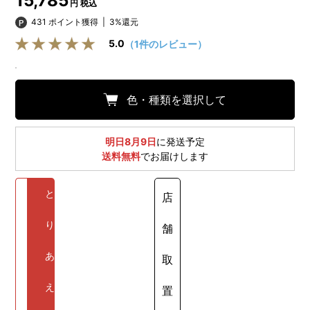
15,785
円 税込
431 ポイント獲得
|
3%還元
5.0
（1件のレビュー）
色・種類を選択して
明日8月9日
に発送予定
送料無料
でお届けします
と
店
り
舗
あ
取
え
置