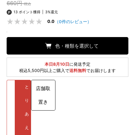
660円
税込
13 ポイント獲得
|
3%還元
0.0
（0件のレビュー）
色・種類を選択して
本日8月10日
に発送予定
税込5,500円以上ご購入で
送料無料
でお届けします
と
店舗取
り
置き
あ
え