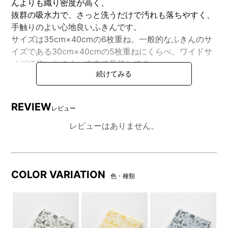
んよりも織り密度が高く、
抜群の吸水力で、さっと洗うだけで汚れも落ちやすく、
手触りのよい心地良いふきんです。
サイズは35cm×40cmの6枚重ね。一般的なふきんのサ
イズである30cm×40cmの5枚重ねにくらべ、ワイドサ
イズで使いやすく、丈夫で長持ちです。
企画から生地、縫製まで自社の工場で一貫生産している
ファクトリーブランドだからこそ実現できる日本品質を
ぜひご体験ください。
REVIEW
レビュー
レビューはありません。
DETAIL
商品詳細
COLOR VARIATION
色・種類