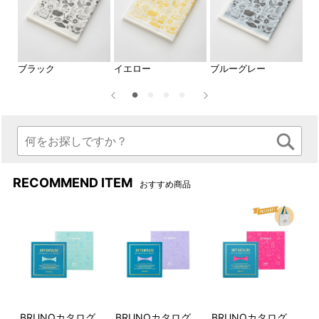
ブラック
イエロー
ブルーグレー
ピ
一面に『BRUNO』ブランド10
パッケージ
周年を記念したイラストが描
かれた、毎日の家事が愉しく
なるデザインです。
RECOMMEND ITEM
おすすめ商品
BRUNOカタログ
BRUNOカタログ
BRUNOカタログ