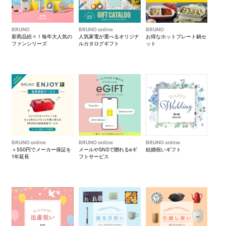
BRUNO
BRUNO online
BRUNO
新商品続々！毎年大人気の
人気家電が選べるオリジナ
お得なホットプレート鍋セ
ファンシリーズ
ルカタログギフト
ット
BRUNO online
BRUNO online
BRUNO online
＋550円でメーカー保証を
メールやSNSで贈れるeギ
結婚祝いギフト
1年延長
フトサービス