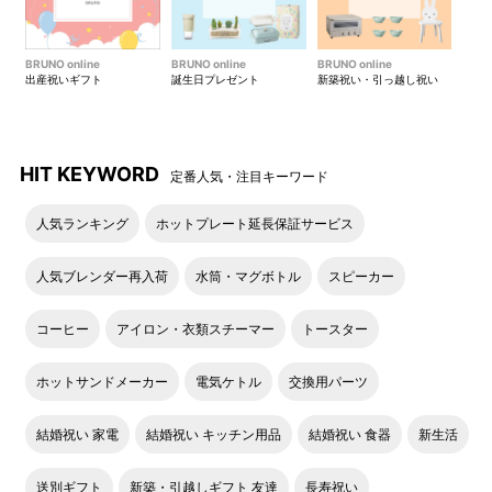
BRUNO online
BRUNO online
BRUNO online
出産祝いギフト
誕生日プレゼント
新築祝い・引っ越し祝い
HIT KEYWORD
定番人気・注目キーワード
人気ランキング
ホットプレート延長保証サービス
人気ブレンダー再入荷
水筒・マグボトル
スピーカー
コーヒー
アイロン・衣類スチーマー
トースター
ホットサンドメーカー
電気ケトル
交換用パーツ
結婚祝い 家電
結婚祝い キッチン用品
結婚祝い 食器
新生活
送別ギフト
新築・引越しギフト 友達
長寿祝い