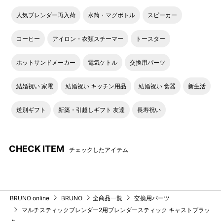
人気ブレンダー再入荷
水筒・マグボトル
スピーカー
コーヒー
アイロン・衣類スチーマー
トースター
ホットサンドメーカー
電気ケトル
交換用パーツ
結婚祝い 家電
結婚祝い キッチン用品
結婚祝い 食器
新生活
送別ギフト
新築・引越しギフト 友達
長寿祝い
CHECK ITEM
チェックしたアイテム
BRUNO online
BRUNO
全商品一覧
交換用パーツ
マルチスティックブレンダー2用ブレンダースティック キャストブラッ