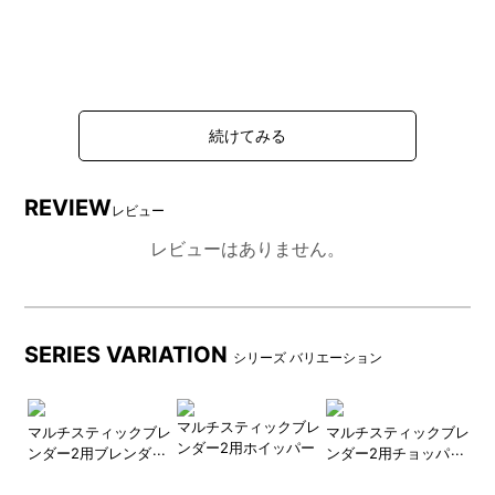
REVIEW
レビュー
レビューはありません。
SERIES VARIATION
シリーズ バリエーション
マルチスティックブレ
ブレ
マルチスティックブレ
マルチスティックブレ
マ
ンダー2用ホイッパー
カバ
ンダー2用ブレンダー
ンダー2用チョッパー
ン
カップ
ボトル(蓋付き)
内