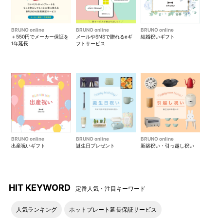
BRUNO online
BRUNO online
BRUNO online
＋550円でメーカー保証を
メールやSNSで贈れるeギ
結婚祝いギフト
1年延長
フトサービス
BRUNO online
BRUNO online
BRUNO online
出産祝いギフト
誕生日プレゼント
新築祝い・引っ越し祝い
HIT KEYWORD
定番人気・注目キーワード
人気ランキング
ホットプレート延長保証サービス