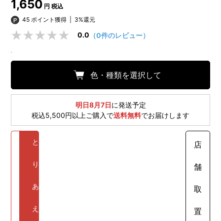
1,650
円 税込
45 ポイント獲得
|
3%還元
0.0
（0件のレビュー）
色・種類を選択して
明日8月7日
に発送予定
税込5,500円以上ご購入で
送料無料
でお届けします
と
店
り
舗
あ
取
え
置