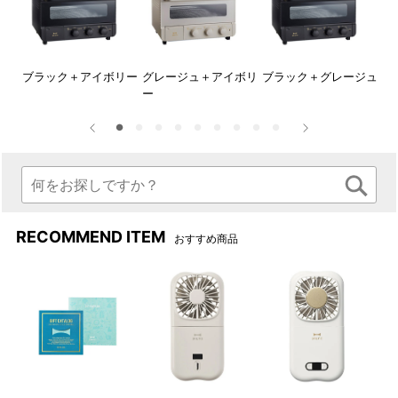
※ 下取りサービスをご利用いただきご購入いただきました商品
のご返品を承ることはできません。
※ 回収後の下取り商品は、いかなる場合も返却などを承ること
はできません。
グレ
ブラック＋アイボリー
グレージュ＋アイボリ
ブラック＋グレージュ
グ
ー
ュ
※ 商品受け取り後（後日）に下取り商品の回収や送付受付を承
ることはできません。
RECOMMEND ITEM
おすすめ商品
キッチンがワントーン明るく映える「ホワイト」がスチーム＆
ベイクトースターに登場