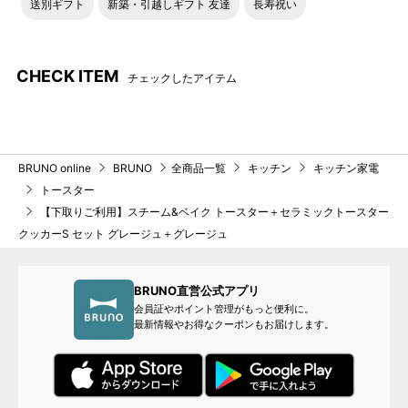
送別ギフト
新築・引越しギフト 友達
長寿祝い
CHECK ITEM
チェックしたアイテム
BRUNO online
BRUNO
全商品一覧
キッチン
キッチン家電
トースター
【下取りご利用】スチーム&ベイク トースター＋セラミックトースター
旧仕様
新仕様
クッカーS セット グレージュ＋グレージュ
凹凸を軽減した網形状と枠の
端面の突部を無くしておりま
す。※仕様変更により角の丸み
BRUNO直営公式アプリ
に違いがございます。取り付
会員証やポイント管理がもっと便利に。
け方法につきましては変更ご
最新情報やお得なクーポンもお届けします。
ざいません。