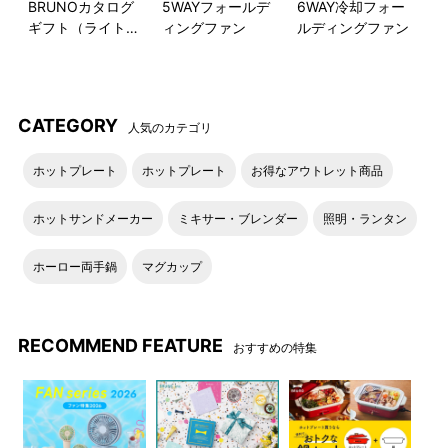
BRUNOカタログ
5WAYフォールデ
6WAY冷却フォー
大人気の「スチーム＆ベイクトースター」新定番色に、キッチ
ギフト（ライトブ
ィングファン
ルディングファン
ンがワントーン明るく映える王道カラーの「ホワイト」が新登
ルー）
場。
洗練された佇まいでさまざまなスタイルのキッチン・ダイニン
グに溶け込みます。
CATEGORY
人気のカテゴリ
ホットプレート
ホットプレート
お得なアウトレット商品
ホットサンドメーカー
ミキサー・ブレンダー
照明・ランタン
ホーロー両手鍋
マグカップ
RECOMMEND FEATURE
おすすめの特集