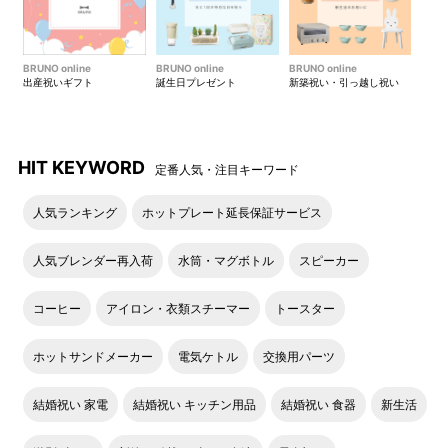
旧仕様
新仕様
ダイヤルの形状変更とローレ
ット（滑り止めの凹凸）を追
BRUNO online
BRUNO online
BRUNO online
加しました。
出産祝いギフト
誕生日プレゼント
新築祝い・引っ越し祝い
HIT KEYWORD
定番人気・注目キーワード
人気ランキング
ホットプレート延長保証サービス
人気ブレンダー再入荷
水筒・マグボトル
スピーカー
コーヒー
アイロン・衣類スチーマー
トースター
旧仕様
新仕様
ホットサンドメーカー
電気ケトル
交換用パーツ
温度調節ダイヤルの印字を変
更しました。
結婚祝い 家電
結婚祝い キッチン用品
結婚祝い 食器
新生活