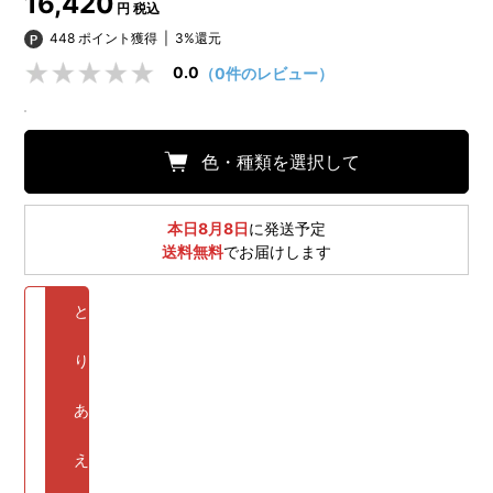
16,420
円 税込
448 ポイント獲得
|
3%還元
0.0
（0件のレビュー）
色・種類を選択して
本日8月8日
に発送予定
送料無料
でお届けします
と
り
あ
え