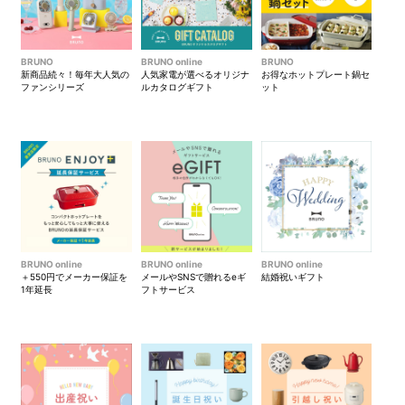
BRUNO
BRUNO online
BRUNO
新商品続々！毎年大人気の
人気家電が選べるオリジナ
お得なホットプレート鍋セ
ファンシリーズ
ルカタログギフト
ット
BRUNO online
BRUNO online
BRUNO online
＋550円でメーカー保証を
メールやSNSで贈れるeギ
結婚祝いギフト
1年延長
フトサービス