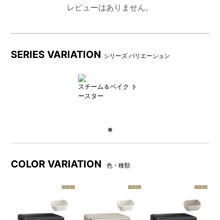
レビューはありません。
※ 商品お届け時に下取り商品の梱包や受け渡し準備ができてい
ない場合、ご注文商品のお渡し、回収はできません。
事前に梱包準備をおこない段ボール箱に入れて、ご準備くださ
SERIES VARIATION
シリーズ バリエーション
い。梱包資材、段ボールはお客様でご用意ください。
商品のお届けと下取り商品の回収を同時におこなうため、宅配
BOXまたは管理人預かりなどの配送はご利用いただけません。
スチーム＆ベイク ト
※ 下取り回収のみを承ることはできません。
ースター
商品お届け・下取り商品回収について
（回収後）
COLOR VARIATION
色・種類
商品受取後
購入商品返品
下取り返却
後日回収