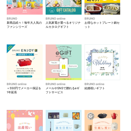
BRUNO
BRUNO online
BRUNO
新商品続々！毎年大人気の
人気家電が選べるオリジナ
お得なホットプレート鍋セ
ファンシリーズ
ルカタログギフト
ット
BRUNO online
BRUNO online
BRUNO online
＋550円でメーカー保証を
メールやSNSで贈れるeギ
結婚祝いギフト
1年延長
フトサービス