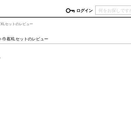
現在カ
ログイン
XLセットのレビュー
GORY
ト巾着XLセットのレビュー
ン
more
インテリア
mo
。
チン家電
時計
ログイン
生活家電
パスワードをお忘れの方はこちら＞
チンツール
家具・収納
新規会員登録
チンファブリック
ファブリック
ックアイテム
more
ビューティー
mo
チボックス・弁当箱
スキンケア・フェイスケア
チバッグ・クーラートート
ヘアケア
ハンドケア
他ピクニックアイテム
ボディケア
アロマ