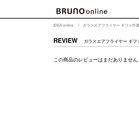
IDEA online
ガラスエアフライヤー ギフト巾着
BRAND
CATE
REVIEW
ガラスエアフライヤー ギフ
キッチ
BRUNO
この商品のレビューはまだありません
キッ
MILESTO
食器
ブランド一覧
キッ
キッ
店舗一覧
ピクニ
CONTENTS
ラン
ラン
特集一覧
水筒
ランキング
その
コラム