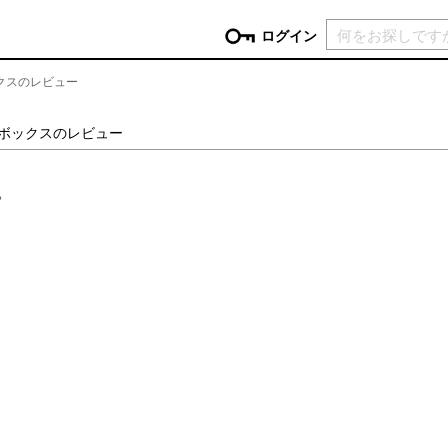
現在カ
ログイン
ックスのレビュー
GORY
トボックスのレビュー
ン
more
インテリア
mo
。
チン家電
時計
ログイン
生活家電
パスワードをお忘れの方はこちら＞
チンツール
家具・収納
新規会員登録
チンファブリック
ファブリック
ックアイテム
more
ビューティー
mo
チボックス・弁当箱
スキンケア・フェイスケア
チバッグ・クーラートート
ヘアケア
ハンドケア
他ピクニックアイテム
ボディケア
アロマ