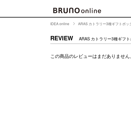
IDEA online
ARAS カトラリー3種ギフトボ
BRAND
CATE
REVIEW
ARAS カトラリー3種ギフ
キッチ
BRUNO
この商品のレビューはまだありません
キッ
MILESTO
食器
ブランド一覧
キッ
キッ
店舗一覧
ピクニ
CONTENTS
ラン
ラン
特集一覧
水筒
ランキング
その
コラム