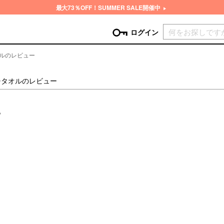
最大73％OFF！SUMMER SALE開催中
現在カ
ログイン
オルのレビュー
GORY
チタオルのレビュー
ン
more
インテリア
mo
。
チン家電
時計
ログイン
生活家電
パスワードをお忘れの方はこちら＞
チンツール
家具・収納
新規会員登録
チンファブリック
ファブリック
ックアイテム
more
ビューティー
mo
チボックス・弁当箱
スキンケア・フェイスケア
チバッグ・クーラートート
ヘアケア
ハンドケア
他ピクニックアイテム
ボディケア