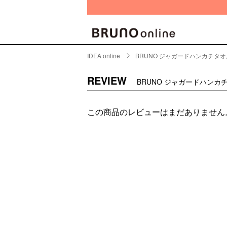
IDEA online
BRUNO ジャガードハンカチタ
BRAND
CATE
REVIEW
BRUNO ジャガードハンカ
キッチ
BRUNO
この商品のレビューはまだありません
キッ
MILESTO
食器
ブランド一覧
キッ
キッ
店舗一覧
ピクニ
CONTENTS
ラン
ラン
特集一覧
水筒
ランキング
その