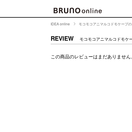
IDEA online
モコモコアニマルコドモケープの
BRAND
CATE
REVIEW
モコモコアニマルコドモケ
キッチ
BRUNO
この商品のレビューはまだありません
キッ
MILESTO
食器
ブランド一覧
キッ
キッ
店舗一覧
ピクニ
CONTENTS
ラン
ラン
特集一覧
水筒
ランキング
その
コラム