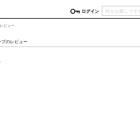
現在カ
ログイン
レビュー
GORY
ープのレビュー
ン
more
インテリア
mo
。
チン家電
時計
ログイン
生活家電
パスワードをお忘れの方はこちら＞
チンツール
家具・収納
新規会員登録
チンファブリック
ファブリック
ックアイテム
more
ビューティー
mo
チボックス・弁当箱
スキンケア・フェイスケア
チバッグ・クーラートート
ヘアケア
ハンドケア
他ピクニックアイテム
ボディケア
アロマ