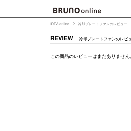
IDEA online
冷却プレートファンのレビュー
BRAND
CATE
REVIEW
冷却プレートファンのレビ
キッチ
BRUNO
この商品のレビューはまだありません
キッ
MILESTO
食器
ブランド一覧
キッ
キッ
店舗一覧
ピクニ
CONTENTS
ラン
ラン
特集一覧
水筒
ランキング
その
コラム