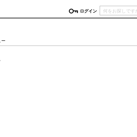
現在カ
ログイン
GORY
ュー
ン
more
インテリア
mo
。
チン家電
時計
ログイン
生活家電
パスワードをお忘れの方はこちら＞
チンツール
家具・収納
新規会員登録
チンファブリック
ファブリック
ックアイテム
more
ビューティー
mo
チボックス・弁当箱
スキンケア・フェイスケア
チバッグ・クーラートート
ヘアケア
ハンドケア
他ピクニックアイテム
ボディケア
アロマ