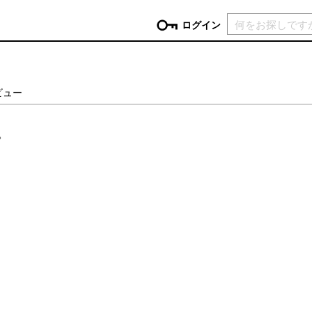
現在カ
ログイン
GORY
ビュー
ン
more
インテリア
mo
。
チン家電
時計
ログイン
生活家電
パスワードをお忘れの方はこちら＞
チンツール
家具・収納
新規会員登録
チンファブリック
ファブリック
ックアイテム
more
ビューティー
mo
チボックス・弁当箱
スキンケア・フェイスケア
チバッグ・クーラートート
ヘアケア
ハンドケア
他ピクニックアイテム
ボディケア
アロマ