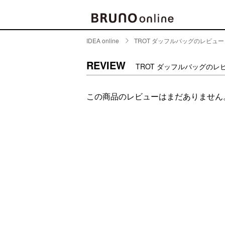
IDEA online
TROT ダッフルバッグのレビュー
BRAND
CATE
REVIEW
TROT ダッフルバッグのレ
キッチ
BRUNO
この商品のレビューはまだありません
キッ
MILESTO
食器
ブランド一覧
キッ
キッ
店舗一覧
ピクニ
CONTENTS
ラン
ラン
特集一覧
水筒
ランキング
その
コラム