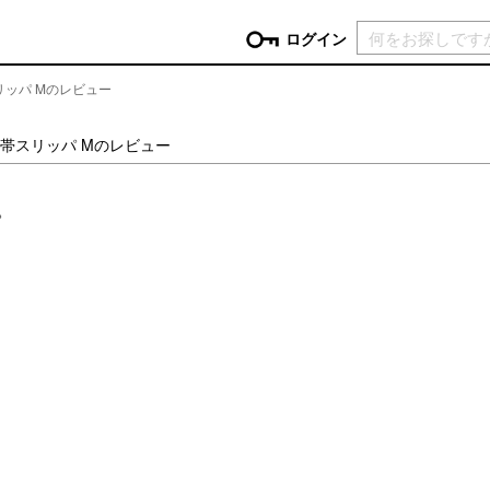
現在カ
ログイン
帯スリッパ Mのレビュー
GORY
える携帯スリッパ Mのレビュー
ン
more
インテリア
mo
。
チン家電
時計
ログイン
生活家電
パスワードをお忘れの方はこちら＞
チンツール
家具・収納
新規会員登録
チンファブリック
ファブリック
ックアイテム
more
ビューティー
mo
チボックス・弁当箱
スキンケア・フェイスケア
チバッグ・クーラートート
ヘアケア
ハンドケア
他ピクニックアイテム
ボディケア
アロマ