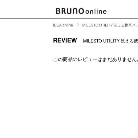
IDEA online
MILESTO UTILITY 洗える携
BRAND
CATE
REVIEW
MILESTO UTILITY 洗
キッチ
BRUNO
この商品のレビューはまだありません
キッ
MILESTO
食器
ブランド一覧
キッ
キッ
店舗一覧
ピクニ
CONTENTS
ラン
ラン
特集一覧
水筒
ランキング
その
コラム